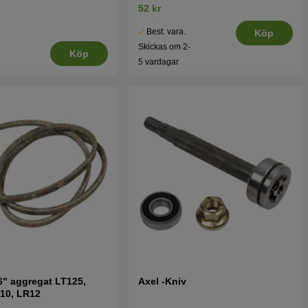
52 kr
Best. vara.
Köp
Skickas om 2-
Köp
5 vardagar
6" aggregat LT125,
Axel -Kniv
10, LR12