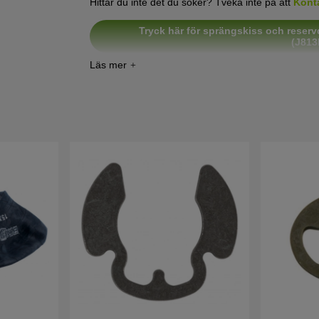
Hittar du inte det du söker? Tveka inte på att
Kont
Tryck här för sprängskiss och reservd
(J813
Tryck här för sprängskiss och reservd
(J8F13