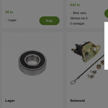
632 kr
28 kr
Best. vara.
Skickas om 2-
I lager
Köp
5 vardagar
Lager
Solenoid