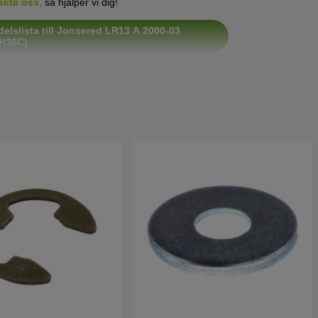
akta oss
,
så hjälper vi dig!
elslista till Jonsered LR13 A 2000-03
H36C)
elslista till Jonsered LR13 A 2000-02
H36TC)