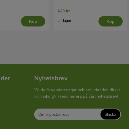
628 kr
I lager
Köp
Köp
ider
Nyhetsbrev
Vill du få uppdateringar och erbjudanden direkt
i din inkorg? Prenumerera på vårt nyhetsbrev!
Skicka