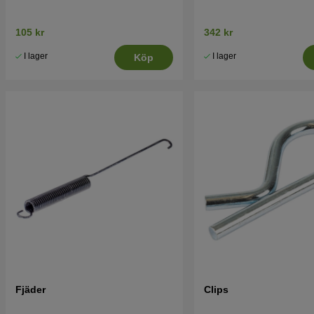
105 kr
342 kr
I lager
I lager
Köp
Fjäder
Clips