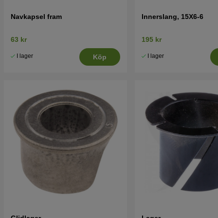
Navkapsel fram
Innerslang, 15X6-6
63 kr
195 kr
I lager
I lager
Köp
Glidlager
Lager