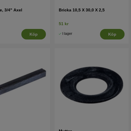
e, 3/4" Axel
Bricka 10,5 X 30,0 X 2,5
51 kr
I lager
Köp
Köp
Mutter