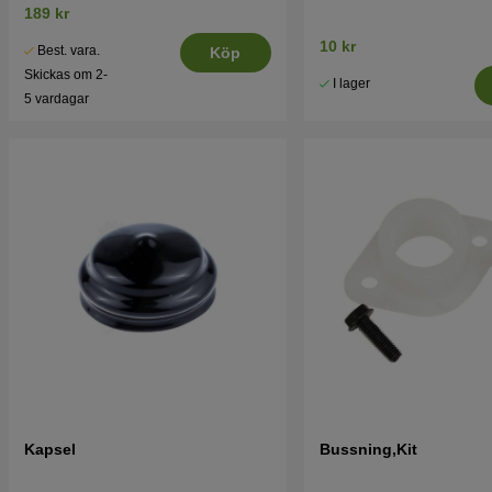
189 kr
10 kr
Best. vara.
Köp
Skickas om 2-
I lager
5 vardagar
Kapsel
Bussning,Kit