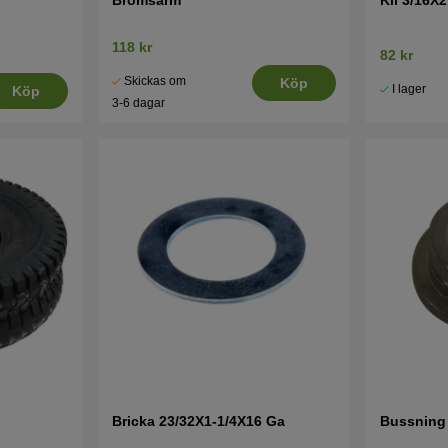
118 kr
82 kr
Skickas om
Köp
I lager
Köp
3-6 dagar
Bricka 23/32X1-1/4X16 Ga
Bussning