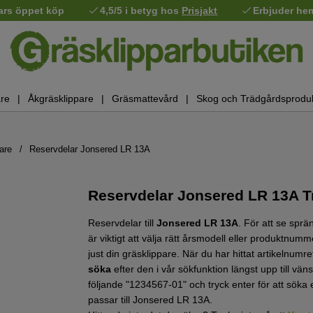
ars öppet köp
4,5/5 i betyg hos
Prisjakt
Erbjuder he
re
Åkgräsklippare
Gräsmattevård
Skog och Trädgårdsprodu
are
Reservdelar Jonsered LR 13A
Reservdelar Jonsered LR 13A T
Reservdelar till
Jonsered LR 13A
.
För att se sprä
är viktigt att välja rätt årsmodell eller produktnu
just din gräsklippare.
När du har hittat artikelnumr
söka
efter den i vår sökfunktion längst upp till vän
följande "1234567-01" och tryck enter för att söka 
passar till Jonsered LR 13A.