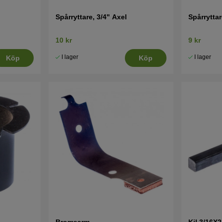
Spårryttare, 3/4" Axel
Spårryttar
10 kr
9 kr
I lager
I lager
Köp
Köp
Bromsarm
Kil 3/16X2