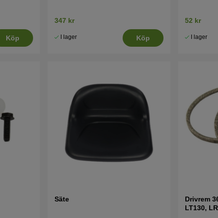
347 kr
52 kr
I lager
I lager
Köp
Köp
Säte
Drivrem 3
LT130, LR