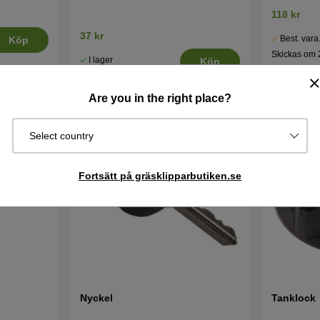
118 kr
37 kr
Best. vara
Köp
Skickas om 
I lager
Köp
5 vardagar
Are you in the right place?
Select country
Fortsätt på gräsklipparbutiken.se
Nyckel
Tanklock