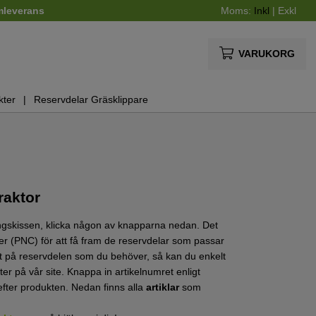
mleverans
Moms:
Inkl
|
Exkl
VARUKORG
kter
Reservdelar Gräsklippare
raktor
ngskissen, klicka någon av knapparna nedan. Det
mmer (PNC) för att få fram de reservdelar som passar
et på reservdelen som du behöver, så kan du enkelt
ster på vår site. Knappa in artikelnumret enligt
efter produkten. Nedan finns alla
artiklar
som