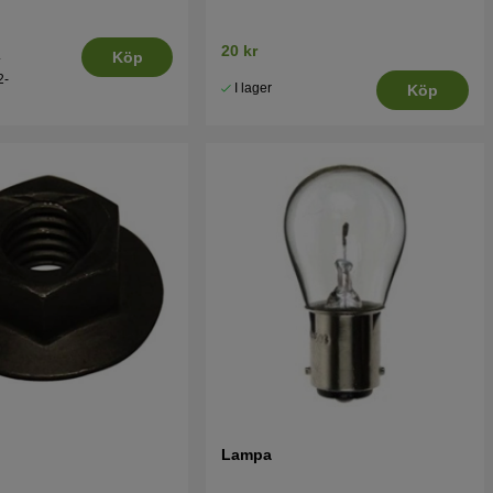
20 kr
.
Köp
2-
I lager
Köp
Lampa