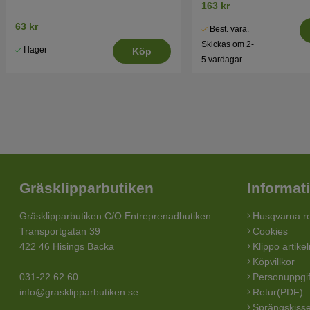
163 kr
63 kr
Best. vara.
Skickas om 2-
I lager
Köp
5 vardagar
Gräsklipparbutiken
Informat
Gräsklipparbutiken C/O Entreprenadbutiken
Husqvarna re
Transportgatan 39
Cookies
422 46 Hisings Backa
Klippo artike
Köpvillkor
031-22 62 60
Personuppgif
info@grasklipparbutiken.se
Retur(PDF)
Sprängskisse