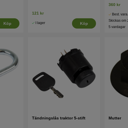
360 kr
121 kr
Best. vara
Skickas om 
I lager
Köp
Köp
5 vardagar
Tändningslås traktor 5-stift
Mutter