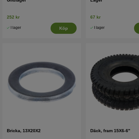
252 kr
67 kr
I lager
I lager
Köp
Bricka, 13X20X2
Däck, fram 15X6-6"