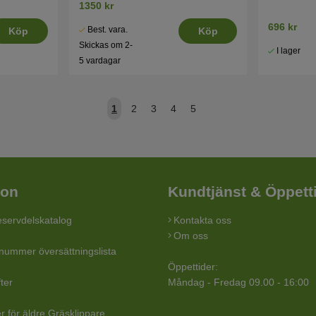
1350 kr
696 kr
Best. vara.
Köp
Köp
Skickas om 2-
I lager
5 vardagar
1
2
3
4
5
ion
Kundtjänst & Öppett
servdelskatalog
Kontakta oss
Om oss
lnummer översättningslista
Öppettider:
ter
Måndag - Fredag 09.00 - 16:00
r för äldre Gräsklippare