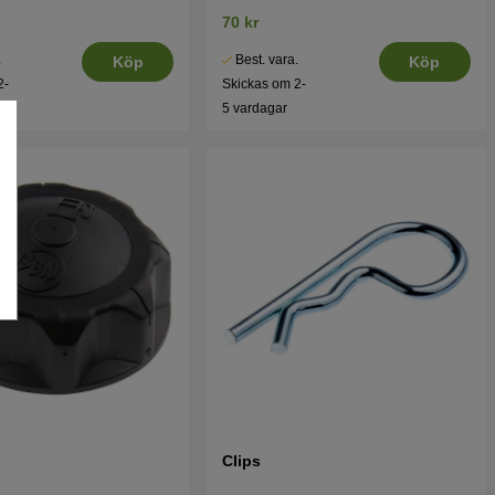
70 kr
.
Best. vara.
Köp
Köp
2-
Skickas om 2-
5 vardagar
Clips