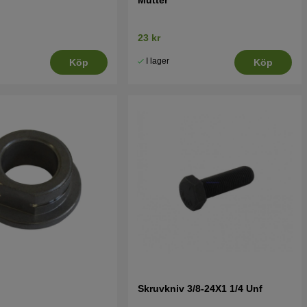
23 kr
I lager
Köp
Köp
Skruvkniv 3/8-24X1 1/4 Unf