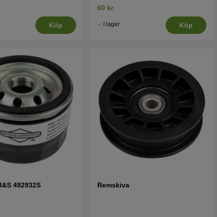
60 kr
I lager
Köp
Köp
r B&S 492932S
Remskiva