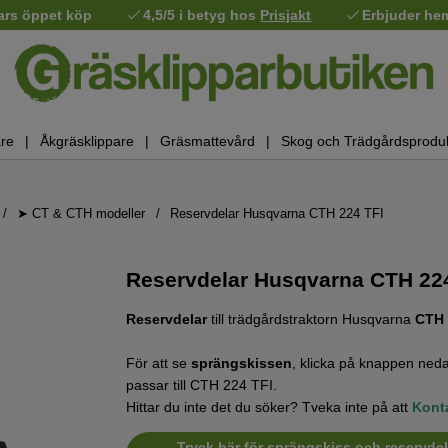
ars öppet köp
4,5/5 i betyg hos
Prisjakt
Erbjuder he
re
Åkgräsklippare
Gräsmattevård
Skog och Trädgårdsprodu
➤ CT & CTH modeller
Reservdelar Husqvarna CTH 224 TFI
Reservdelar Husqvarna CTH 22
Reservdelar
till trädgårdstraktorn Husqvarna
CTH 
För att se
sprängskissen
, klicka på knappen neda
passar till CTH 224 TFI.
Hittar du inte det du söker? Tveka inte på att
Kont
Tryck här för sprängskiss och reservdel