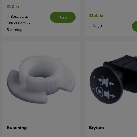
632 kr
1150 kr
Best. vara.
Köp
Skickas om 2-
I lager
5 vardagar
Bussning
Brytare