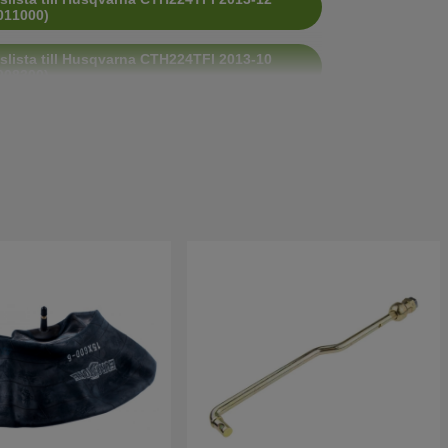
011000)
slista till Husqvarna CTH224TFI 2013-10
008300)