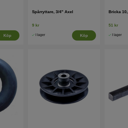
Spårryttare, 3/4" Axel
Bricka 10,
9 kr
51 kr
I lager
I lager
Köp
Köp