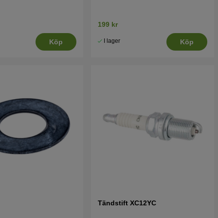
199 kr
I lager
Köp
Köp
Tändstift XC12YC