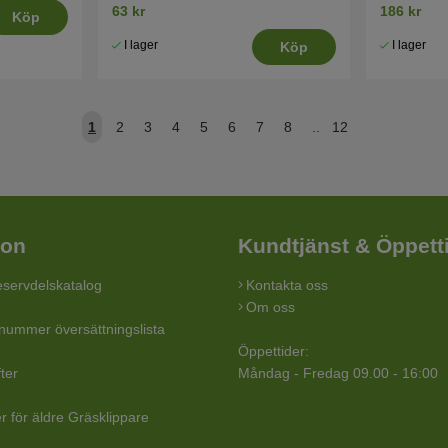
63 kr
186 kr
Köp
I lager
I lager
Köp
1
2
3
4
5
6
7
8
..
12
ion
Kundtjänst & Öppett
servdelskatalog
Kontakta oss
Om oss
lnummer översättningslista
Öppettider:
ter
Måndag - Fredag 09.00 - 16:00
r för äldre Gräsklippare