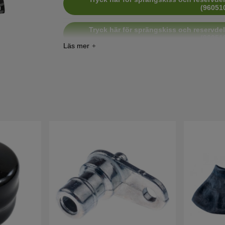
(96051
Tryck här för sprängskiss och reservdel
(96051