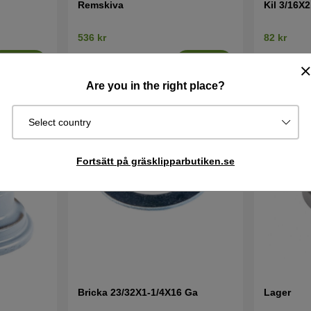
Remskiva
Kil 3/16X2
536 kr
82 kr
I lager
I lager
Köp
Köp
Are you in the right place?
Select country
Fortsätt på gräsklipparbutiken.se
Bricka 23/32X1-1/4X16 Ga
Lager