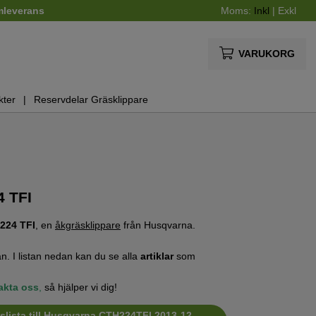
mleverans
Moms:
Inkl
|
Exkl
VARUKORG
kter
Reservdelar Gräsklippare
4 TFI
224 TFI
, en
åkgräsklippare
från Husqvarna.
n. I listan nedan kan du se alla
artiklar
som
akta oss
,
så hjälper vi dig!
slista till Husqvarna CTH224TFI 2013-12