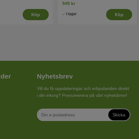
545 kr
I lager
Köp
Köp
ider
Nyhetsbrev
Vill du få uppdateringar och erbjudanden direkt
i din inkorg? Prenumerera på vårt nyhetsbrev!
Skicka