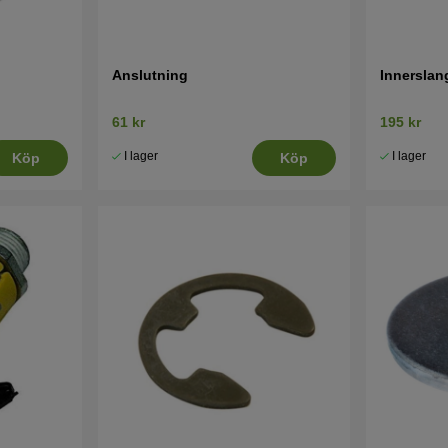
Anslutning
Innerslan
61 kr
195 kr
I lager
I lager
Köp
Köp