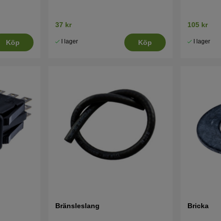
37 kr
105 kr
I lager
I lager
Köp
Köp
Bränsleslang
Bricka