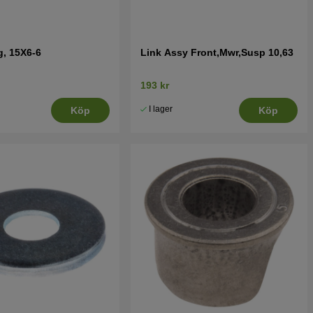
g, 15X6-6
Link Assy Front,Mwr,Susp 10,63
193 kr
I lager
Köp
Köp