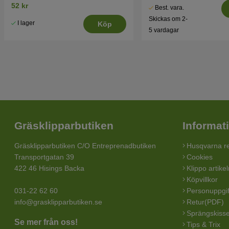
52 kr
Best. vara.
Skickas om 2-
I lager
Köp
5 vardagar
Gräsklipparbutiken
Informat
Gräsklipparbutiken C/O Entreprenadbutiken
Husqvarna re
Transportgatan 39
Cookies
422 46 Hisings Backa
Klippo artike
Köpvillkor
031-22 62 60
Personuppgif
info@grasklipparbutiken.se
Retur(PDF)
Sprängskisse
Se mer från oss!
Tips & Trix