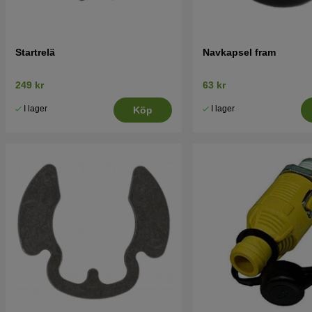
Startrelä
Navkapsel fram
249 kr
63 kr
I lager
I lager
Köp