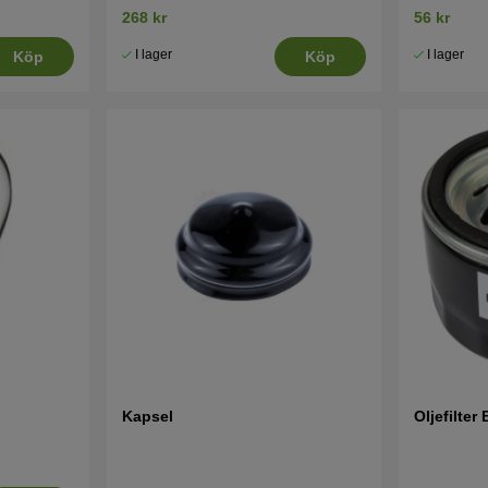
268 kr
56 kr
I lager
I lager
Köp
Köp
Kapsel
Oljefilte