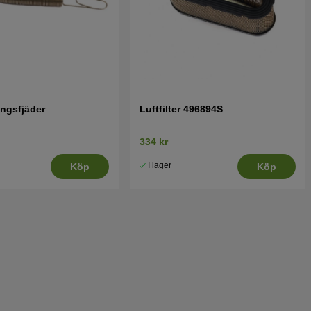
ingsfjäder
Luftfilter 496894S
334 kr
I lager
Köp
Köp