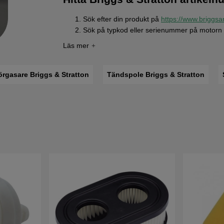
Sök efter din produkt på
https://www.briggs
Sök på typkod eller serienummer på motorn
Hitta artikelnumret bland Parts Manual kata
Sök efter artikelnumret på vår hemsidas sök
Läs mer om att hitta ditt Briggs & Stratton motorn
örgasare Briggs & Stratton
Tändspole Briggs & Stratton