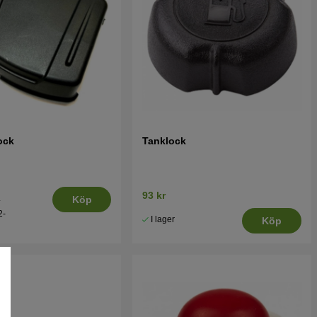
lock
Tanklock
93 kr
.
Köp
2-
I lager
Köp