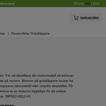
mleverans
Moms:
Inkl
|
Exkl
VARUKORG
kter
Reservdelar Gräsklippare
or. För att identifiera din motormodell så behöver
at på motorn. Motorer på gräsklippare brukar ha
mparens värmesköld eller ovanför tändstiftet. På
ehöva ta av motorns toppkåpa för att avläsa
 här: 08P502-0012-H1
nummer