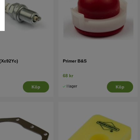
 (Xc92Yc)
Primer B&S
68 kr
I lager
Köp
Köp