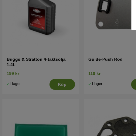
Briggs & Stratton 4-taktsolja
Guide-Push Rod
1.4L
199 kr
119 kr
I lager
I lager
Köp