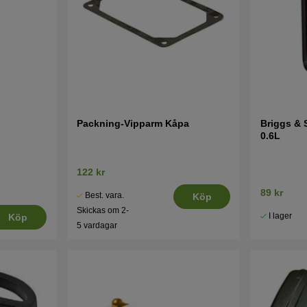
Packning-Vipparm Kåpa
Briggs & S
0.6L
122 kr
89 kr
Best. vara.
Köp
Skickas om 2-
I lager
Köp
5 vardagar