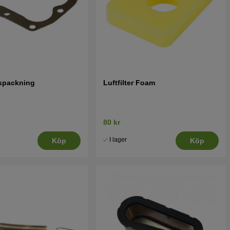
spackning
Luftfilter Foam
80 kr
I lager
Köp
Köp