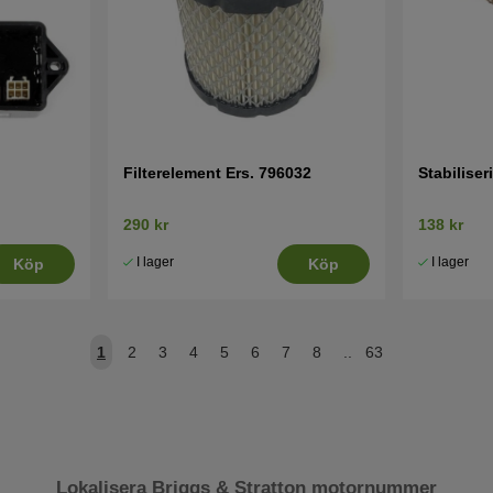
Filterelement Ers. 796032
Stabiliser
290 kr
138 kr
I lager
I lager
Köp
Köp
1
2
3
4
5
6
7
8
..
63
Lokalisera Briggs & Stratton motornummer