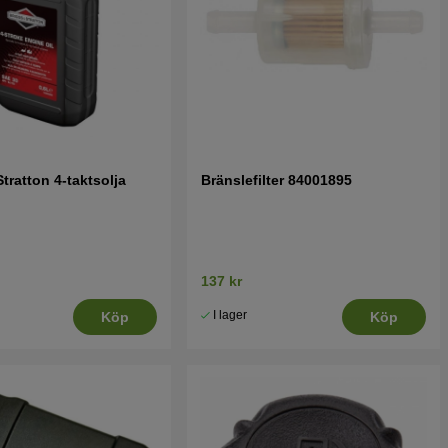
tratton 4-taktsolja
Bränslefilter 84001895
137 kr
I lager
Köp
Köp