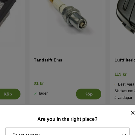
Tändstift Ems
Luftfilter
119 kr
91 kr
Best. vara
Skickas om 
I lager
Köp
Köp
5 vardagar
Are you in the right place?