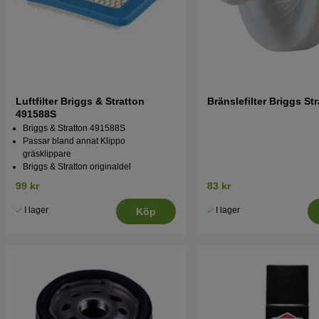
Luftfilter Briggs & Stratton
Bränslefilter Briggs St
491588S
Briggs & Stratton 491588S
Passar bland annat Klippo
gräsklippare
Briggs & Stratton originaldel
99 kr
83 kr
I lager
I lager
Köp