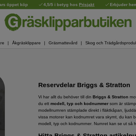
ars öppet köp
4,5/5 i betyg hos
Prisjakt
Erbjuder he
re
Åkgräsklippare
Gräsmattevård
Skog och Trädgårdsprodu
Reservdelar Briggs & Stratton
Vi har allt du behöver till din
Briggs & Stratton
mot
du ett
modell, typ och kodnummer
som är stämpl
modellnumren stämplade direkt i fläktkåpan, ljuddä
vissa motorer kan kodnumret vara skymt, du kan b
modell, typ och kodnummer. Numret kan se ut så
Hitta Briggs & Stratton artikel