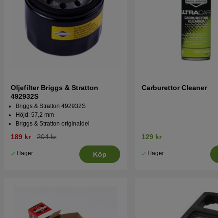
Oljefilter Briggs & Stratton
Carburettor Cleaner
492932S
Briggs & Stratton 492932S
Höjd: 57,2 mm
Briggs & Stratton originaldel
189 kr
204 kr
129 kr
I lager
I lager
Köp