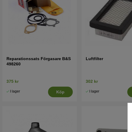
Reparationssats Förgasare B&S
Luftfilter
498260
375 kr
302 kr
I lager
I lager
Köp