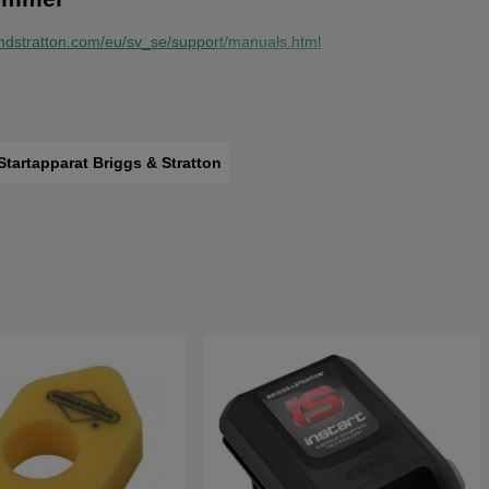
andstratton.com/eu/sv_se/support/manuals.html
logerna
funktion
ummer längst ner på denna sidan.
Startapparat Briggs & Stratton