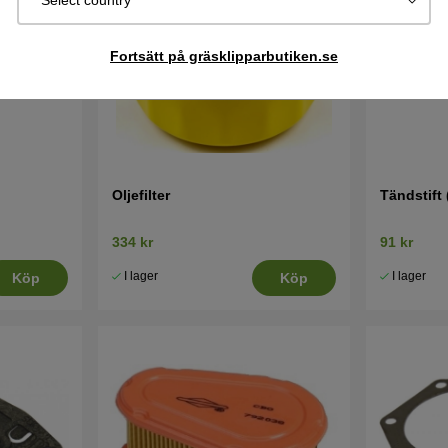
Select country
Fortsätt på gräsklipparbutiken.se
Oljefilter
Tändstift
334 kr
91 kr
I lager
I lager
Köp
Köp