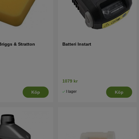
 Briggs & Stratton
Batteri Instart
1079 kr
I lager
Köp
Köp