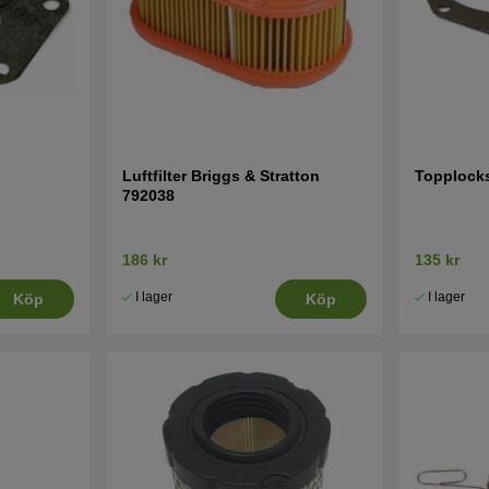
Luftfilter Briggs & Stratton
Topplock
792038
186 kr
135 kr
I lager
I lager
Köp
Köp