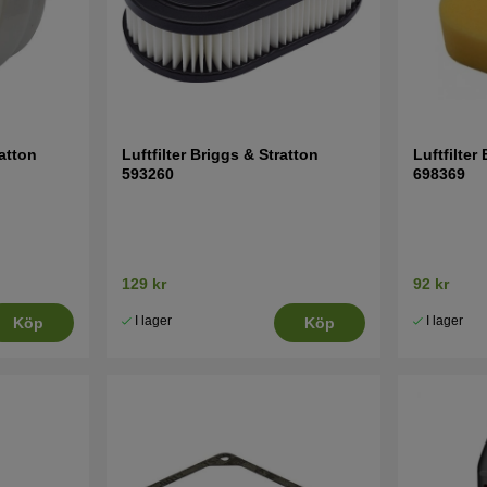
ratton
Luftfilter Briggs & Stratton
Luftfilter
593260
698369
129 kr
92 kr
I lager
I lager
Köp
Köp