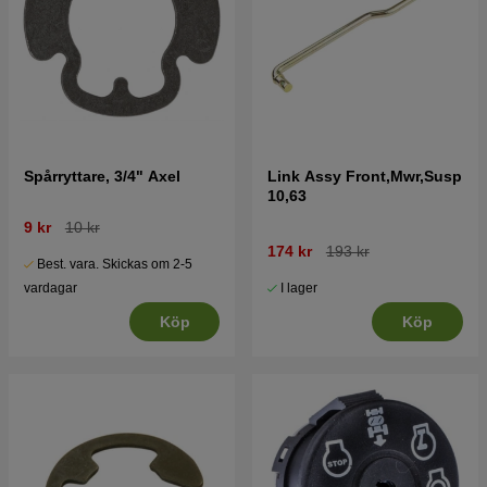
Spårryttare, 3/4" Axel
Link Assy Front,Mwr,Susp
10,63
9 kr
10 kr
174 kr
193 kr
Best. vara. Skickas om 2-5
I lager
vardagar
Köp
Köp