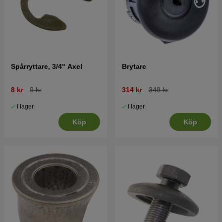
Spårryttare, 3/4" Axel
Brytare
8 kr
9 kr
314 kr
349 kr
I lager
I lager
Köp
Köp