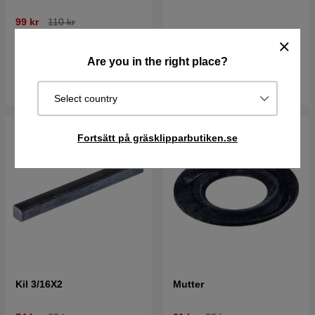
99 kr
110 kr
482 kr
536 kr
Best. vara. Skickas om 2-5
Are you in the right place?
I lager
vardagar
Köp
Köp
Select country
Fortsätt på gräsklipparbutiken.se
Kil 3/16X2
Mutter