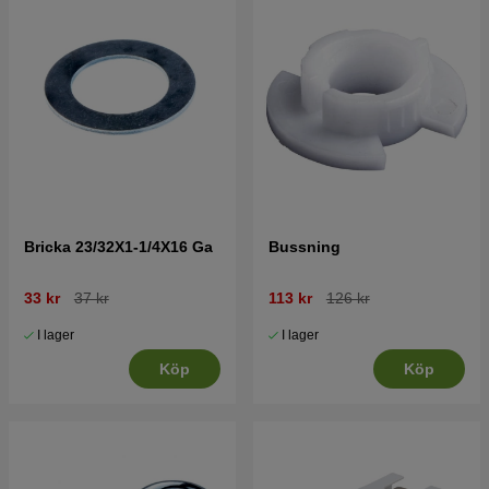
Bricka 23/32X1-1/4X16 Ga
Bussning
33 kr
37 kr
113 kr
126 kr
I lager
I lager
Köp
Köp