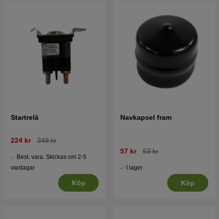
Startrelä
Navkapsel fram
224 kr
249 kr
57 kr
63 kr
Best. vara. Skickas om 2-5
I lager
vardagar
Köp
Köp