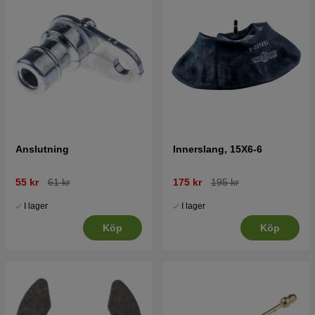
Anslutning
Innerslang, 15X6-6
55 kr
61 kr
175 kr
195 kr
I lager
I lager
Köp
Köp