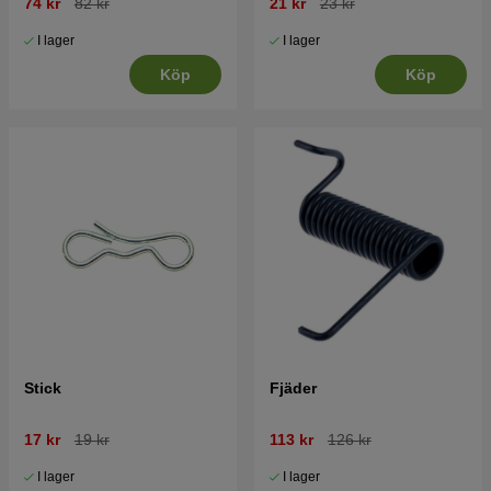
74 kr
82 kr
21 kr
23 kr
I lager
I lager
Köp
Köp
Stick
Fjäder
17 kr
19 kr
113 kr
126 kr
I lager
I lager