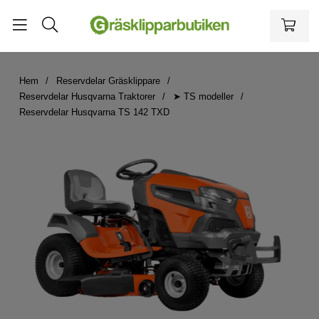
Hem
Reservdelar Gräsklippare
Reservdelar Husqvarna Traktorer
➤ TS modeller
Reservdelar Husqvarna TS 142 TXD