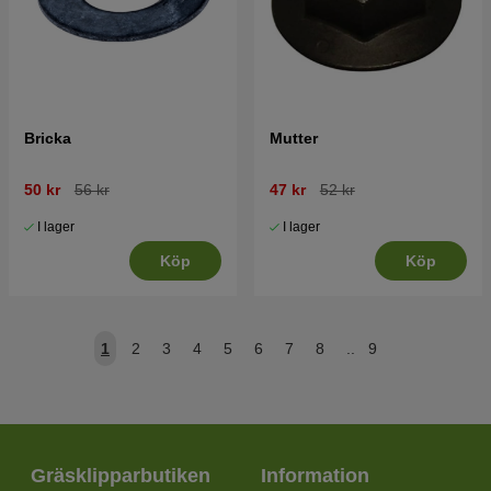
Bricka
Mutter
50 kr
56 kr
47 kr
52 kr
I lager
I lager
Köp
Köp
1
2
3
4
5
6
7
8
..
9
Gräsklipparbutiken
Information