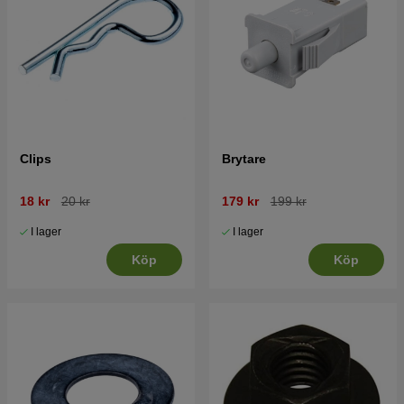
Clips
Brytare
18 kr
20 kr
179 kr
199 kr
I lager
I lager
Köp
Köp