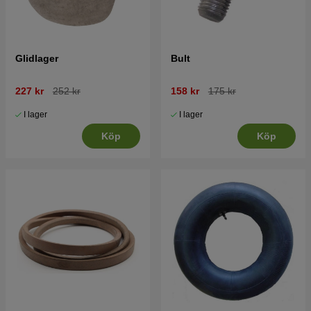
Glidlager
Bult
227 kr
252 kr
158 kr
175 kr
I lager
I lager
Köp
Köp