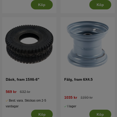
Köp
Köp
Däck, fram 15X6-6"
Fälg, fram 6X4.5
569 kr
632 kr
1035 kr
1150 kr
Best. vara. Skickas om 2-5
I lager
vardagar
Köp
Köp