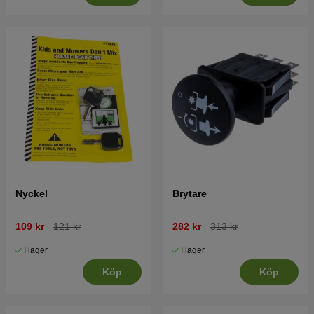
Nyckel
Brytare
109 kr
121 kr
282 kr
313 kr
I lager
I lager
Köp
Köp