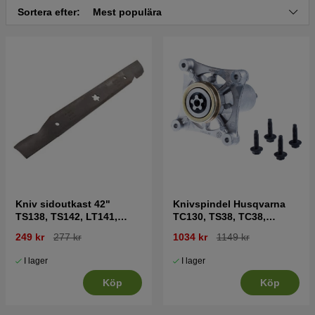
Sortera efter:
Mest populära
Kniv sidoutkast 42"
Knivspindel Husqvarna
TS138, TS142, LT141,
TC130, TS38, TC38,
LT152, LTH171 mfl
LTH126, LTH151 mfl
249 kr
277 kr
1034 kr
1149 kr
I lager
I lager
Köp
Köp