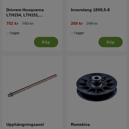
Drivrem Husqvarna
Innerslang 18X9,5-8
LTH154, LTH151,
Jonsered LT2218A2,
702 kr
780 kr
269 kr
299 kr
LT2216A2
I lager
I lager
Köp
Köp
Upphängningsaxel
Remskiva