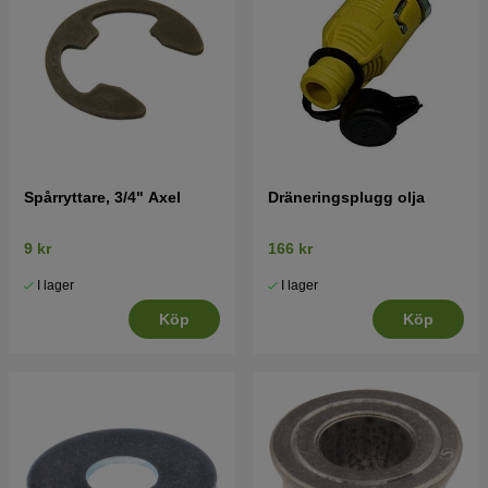
Spårryttare, 3/4" Axel
Dräneringsplugg olja
9 kr
166 kr
I lager
I lager
Köp
Köp