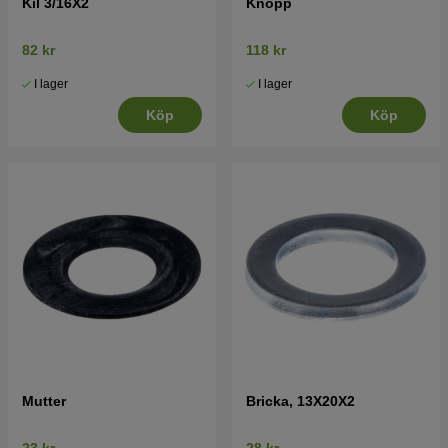
Kil 3/16X2
Knopp
82 kr
118 kr
I lager
I lager
Köp
Köp
Mutter
Bricka, 13X20X2