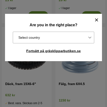
23 kr
28 kr
I lager
I lager
Köp
Köp
Are you in the right place?
Select country
Fortsätt på gräsklipparbutiken.se
Däck, fram 15X6-6"
Fälg, fram 6X4.5
632 kr
1150 kr
Best. vara. Skickas om 2-5