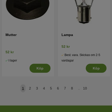
Mutter
Lampa
52 kr
52 kr
Best. vara. Skickas om 2-5
I lager
vardagar
Köp
Köp
1
2
3
4
5
6
7
8
..
10