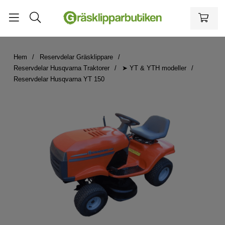
Hem
Reservdelar Gräsklippare
Reservdelar Husqvarna Traktorer
➤ YT & YTH modeller
Reservdelar Husqvarna YT 150