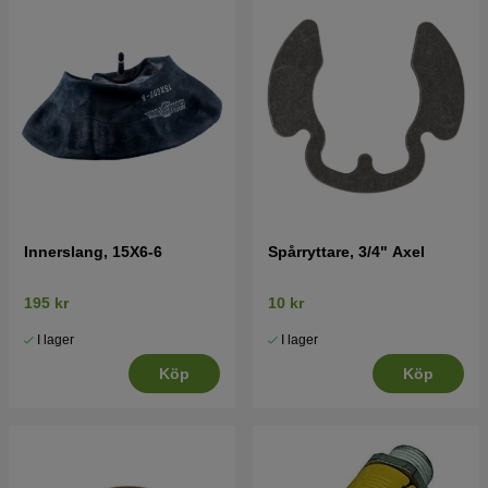
Tryck här för sprängskiss och reservdelslista till
Husqvarna YT150 1996-01 (HEYT150A, 954820031)
Innerslang, 15X6-6
Spårryttare, 3/4" Axel
195 kr
10 kr
I lager
I lager
Köp
Köp