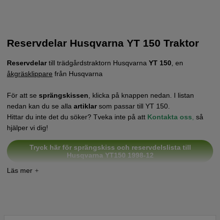
Reservdelar Husqvarna YT 150 Traktor
Reservdelar
till trädgårdstraktorn Husqvarna
YT 150
, en
åkgräsklippare
från Husqvarna
För att se
sprängskissen
, klicka på knappen nedan. I listan
nedan kan du se alla
artiklar
som passar till YT 150.
Hittar du inte det du söker? Tveka inte på att
Kontakta oss
,
så
hjälper vi dig!
Tryck här för sprängskiss och reservdelslista till
Husqvarna YT150 1998-12
Tryck här för sprängskiss och reservdelslista till
Husqvarna YT150 1996-01 (HEYT150A)
Tryck här för sprängskiss och reservdelslista till
Husqvarna YT150 1996-01 (HEYT150H)