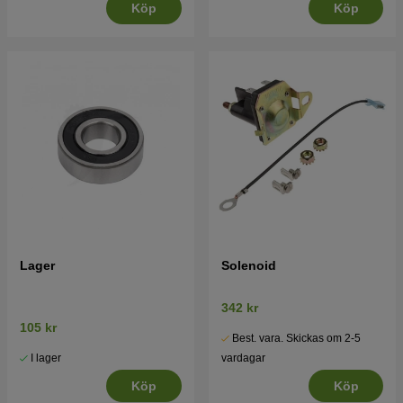
Köp
Köp
Lager
Solenoid
342 kr
105 kr
Best. vara. Skickas om 2-5
I lager
vardagar
Köp
Köp