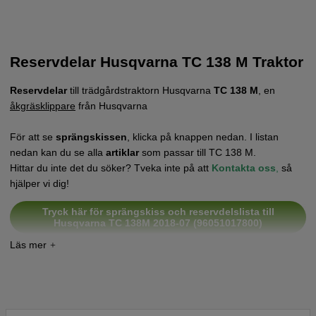
Reservdelar Husqvarna TC 138 M Traktor
Reservdelar
till trädgårdstraktorn Husqvarna
TC 138 M
, en
åkgräsklippare
från Husqvarna
För att se
sprängskissen
, klicka på knappen nedan. I listan
nedan kan du se alla
artiklar
som passar till TC 138 M.
Hittar du inte det du söker? Tveka inte på att
Kontakta oss
,
så
hjälper vi dig!
Tryck här för sprängskiss och reservdelslista till
Husqvarna TC 138M 2018-07 (96051017800)
Tryck här för sprängskiss och reservdelslista till
Husqvarna TC 138M 2018-08 (96051017800)
Tryck här för sprängskiss och reservdelslista till
Husqvarna TC 138M 2018-10 (96051017800)