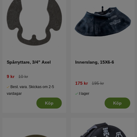
Spårryttare, 3/4" Axel
Innerslang, 15X6-6
9 kr
10 kr
175 kr
195 kr
Best. vara. Skickas om 2-5
I lager
vardagar
Köp
Köp