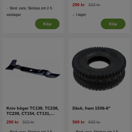
290 kr
322 kr
Best. vara. Skickas om 2-5
I lager
vardagar
Köp
Köp
Kniv höger TC138, TC238,
Däck, fram 15X6-6"
TC239, CT154, CT131,
CT141, CT151 mfl
290 kr
322 kr
569 kr
632 kr