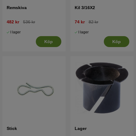
Remskiva
Kil 3/16X2
482 kr
536 kr
74 kr
82 kr
I lager
I lager
Köp
Köp
Stick
Lager