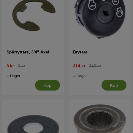
Spårryttare, 3/4" Axel
Brytare
8 kr
9 kr
314 kr
349 kr
I lager
I lager
Köp
Köp