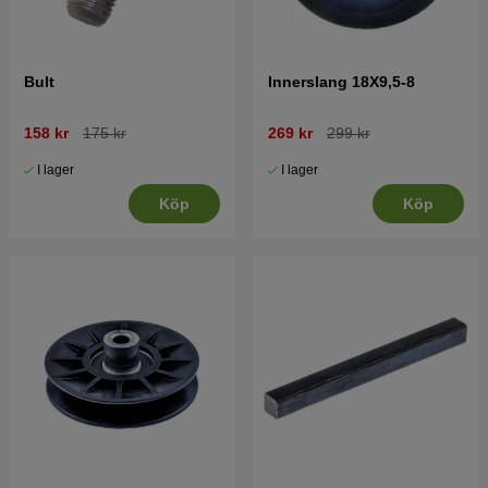
Bult
Innerslang 18X9,5-8
158 kr
175 kr
269 kr
299 kr
I lager
I lager
Köp
Köp