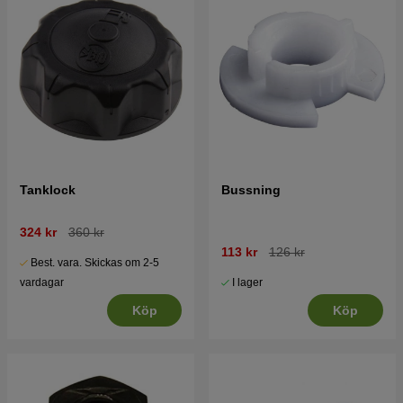
Tanklock
Bussning
324 kr
360 kr
113 kr
126 kr
Best. vara. Skickas om 2-5
I lager
vardagar
Köp
Köp