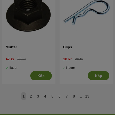
Mutter
Clips
47 kr
52 kr
18 kr
20 kr
I lager
I lager
Köp
Köp
1
2
3
4
5
6
7
8
..
13