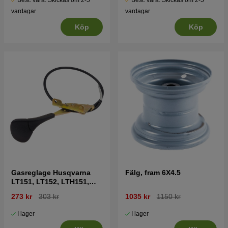
Best. vara. Skickas om 2-5
Best. vara. Skickas om 2-5
vardagar
vardagar
Köp
Köp
Gasreglage Husqvarna
Fälg, fram 6X4.5
LT151, LT152, LTH151,
LTH152, CT151 mfl
273 kr
303 kr
1035 kr
1150 kr
I lager
I lager