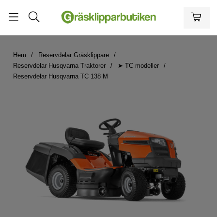
Hem
Reservdelar Gräsklippare
Reservdelar Husqvarna Traktorer
➤ TC modeller
Reservdelar Husqvarna TC 138 M