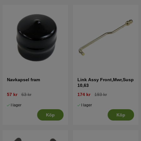
Navkapsel fram
Link Assy Front,Mwr,Susp
10,63
57 kr
63 kr
174 kr
193 kr
I lager
I lager
Köp
Köp