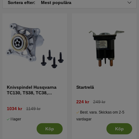
Sortera efter:
Mest populära
Tryck här för sprängskiss och reservdelslista till
Husqvarna TC 138M 2018-12 (96051017800)
Knivspindel Husqvarna
Startrelä
TC130, TS38, TC38,
LTH126, LTH151 mfl
224 kr
249 kr
1034 kr
1149 kr
Best. vara. Skickas om 2-5
I lager
vardagar
Köp
Köp