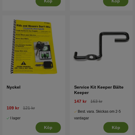
Köp
Köp
Nyckel
Service Kit Keeper Bälte
Keeper
147 kr
163 kr
109 kr
121 kr
Best. vara. Skickas om 2-5
I lager
vardagar
Köp
Köp