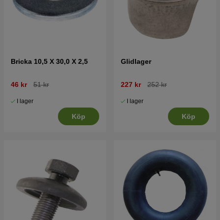
Bricka 10,5 X 30,0 X 2,5
Glidlager
46 kr
51 kr
227 kr
252 kr
I lager
I lager
Köp
Köp