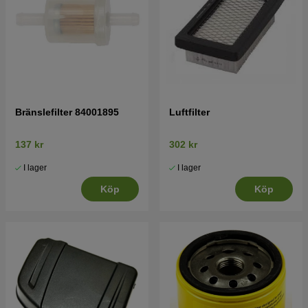
Bränslefilter 84001895
Luftfilter
137 kr
302 kr
I lager
I lager
Köp
Köp