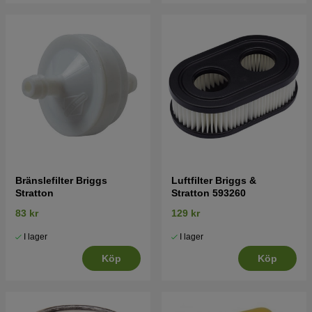
Bränslefilter Briggs
Luftfilter Briggs &
Stratton
Stratton 593260
83 kr
129 kr
I lager
I lager
Köp
Köp