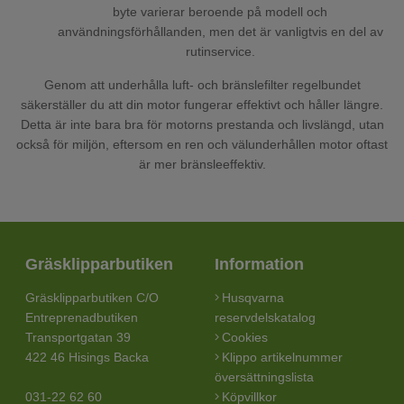
byte varierar beroende på modell och
användningsförhållanden, men det är vanligtvis en del av
rutinservice.
Genom att underhålla luft- och bränslefilter regelbundet
säkerställer du att din motor fungerar effektivt och håller längre.
Detta är inte bara bra för motorns prestanda och livslängd, utan
också för miljön, eftersom en ren och välunderhållen motor oftast
är mer bränsleeffektiv.
Gräsklipparbutiken
Information
Gräsklipparbutiken C/O
Husqvarna
Entreprenadbutiken
reservdelskatalog
Transportgatan 39
Cookies
422 46 Hisings Backa
Klippo artikelnummer
översättningslista
031-22 62 60
Köpvillkor