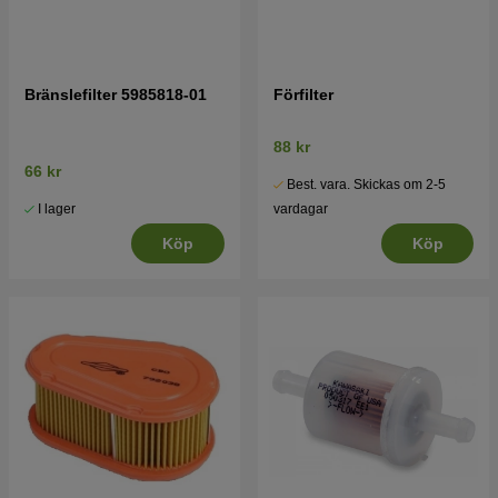
Bränslefilter 5985818-01
Förfilter
88 kr
66 kr
Best. vara. Skickas om 2-5
I lager
vardagar
Köp
Köp