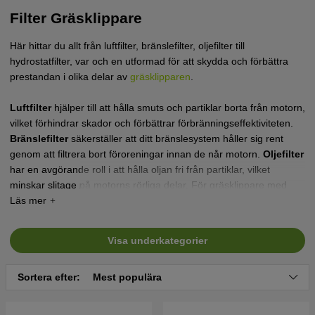
Filter Gräsklippare
Här hittar du allt från luftfilter, bränslefilter, oljefilter till
hydrostatfilter, var och en utformad för att skydda och förbättra
prestandan i olika delar av
gräsklipparen
.
Luftfilter
hjälper till att hålla smuts och partiklar borta från motorn,
vilket förhindrar skador och förbättrar förbränningseffektiviteten.
Bränslefilter
säkerställer att ditt bränslesystem håller sig rent
genom att filtrera bort föroreningar innan de når motorn.
Oljefilter
har en avgörande roll i att hålla oljan fri från partiklar, vilket
minskar slitage på motorns rörliga delar. För gräsklippare med
hydrostatisk transmission är
hydrostatfiltret
ett viktigt komponent
för att bibehålla smidig och pålitlig drift genom att filtrera
hydraulvätskan.
Visa underkategorier
Sortera efter:
Mest populära