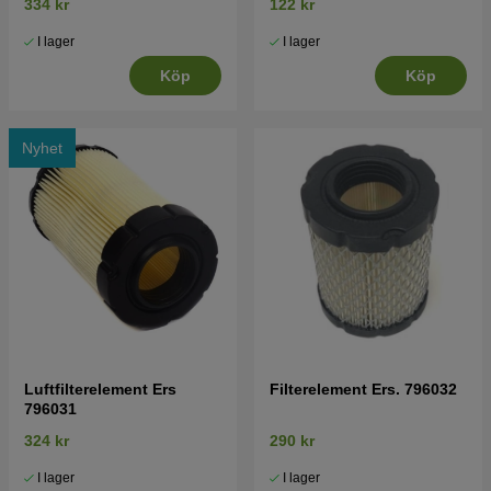
334 kr
122 kr
I lager
I lager
Köp
Köp
Nyhet
Luftfilterelement Ers
Filterelement Ers. 796032
796031
324 kr
290 kr
I lager
I lager