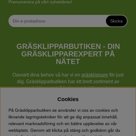
Prenumerera på vårt nyhetsbrev!
Skicka
GRÄSKLIPPARBUTIKEN - DIN
GRÄSKLIPPAREXPERT PÅ
NÄTET
Oavsett dina behov så har vi en
gräsklippare
för just
dig. Gräsklipparbutiken har ett brett sortiment av
gräsklippare (gå bakom gräsklippare),
robotgräsklippare,
åkgräsklippare
, handgräsklippare,
Cookies
cylindergräsklippare, traktorer mm från Husqvarna,
Klippo och Gardena.
På Gräsklipparbutiken.se använder vi oss av cookies och
Utöver gräsklippare finns också ett brett sortiment hos
liknande lagringstekniker för att ge dig anpassat innehåll,
Gräsklipparbutiken med skog & trädgårdsprodukter så
relevant marknadsföring och en bättre upplevelse av vår
som grästrimmers, röjsågar, motorsågar, häcksaxar,
webbplats. Genom att klicka på stäng och godkänn går du
jordfräsar, lövblåsar, snöslungor, vertikalskärare, elverk,