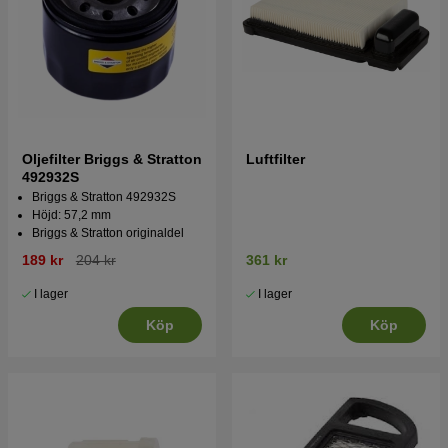
Oljefilter Briggs & Stratton
Luftfilter
492932S
Briggs & Stratton 492932S
Höjd: 57,2 mm
Briggs & Stratton originaldel
189 kr
204 kr
361 kr
I lager
I lager
Köp
Köp