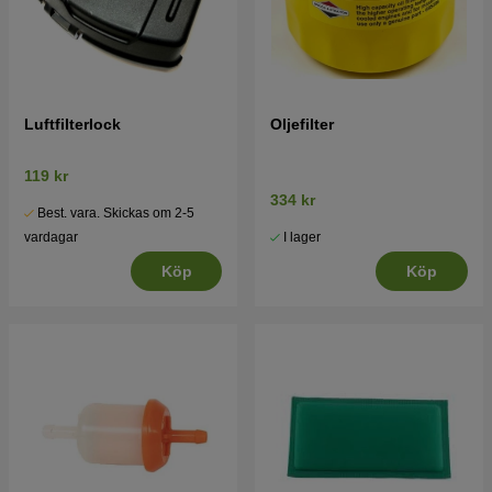
Luftfilterlock
Oljefilter
119 kr
334 kr
Best. vara. Skickas om 2-5
I lager
vardagar
Köp
Köp