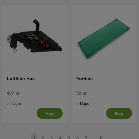
Luftfilter Hus
Förfilter
497 kr
92 kr
I lager
I lager
Köp
Köp
1
2
3
4
5
6
7
..
8