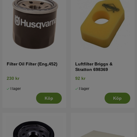
Filter Oil Filter (Eng,452)
Luftfilter Briggs &
Stratton 698369
230 kr
92 kr
I lager
I lager
Köp
Köp