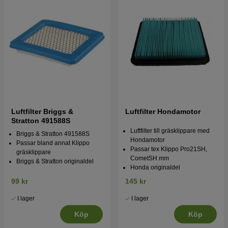
Luftfilter Briggs &
Luftfilter Hondamotor
Stratton 491588S
Luftfilter till gräsklippare med
Briggs & Stratton 491588S
Hondamotor
Passar bland annat Klippo
Passar tex Klippo Pro21SH,
gräsklippare
CometSH mm
Briggs & Stratton originaldel
Honda originaldel
99 kr
145 kr
I lager
I lager
Köp
Köp