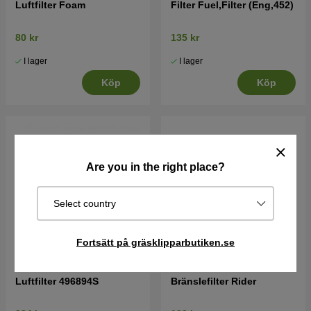
Luftfilter Foam
Filter Fuel,Filter (Eng,452)
80 kr
135 kr
I lager
I lager
Köp
Köp
Are you in the right place?
Select country
Fortsätt på gräsklipparbutiken.se
Luftfilter 496894S
Bränslefilter Rider