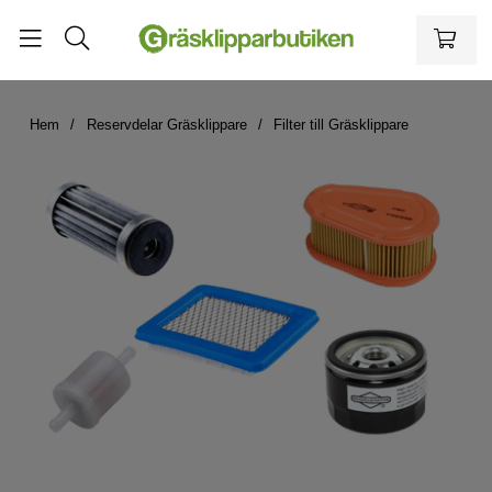
Hem
Reservdelar Gräsklippare
Filter till Gräsklippare