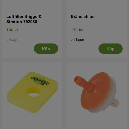
Luftfilter Briggs &
Bränslefilter
Stratton 792038
186 kr
176 kr
I lager
I lager
Köp
Köp