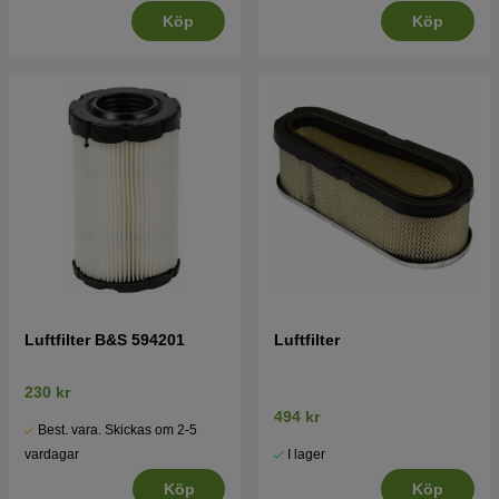
Köp
Köp
Luftfilter B&S 594201
Luftfilter
230 kr
494 kr
Best. vara. Skickas om 2-5
I lager
vardagar
Köp
Köp