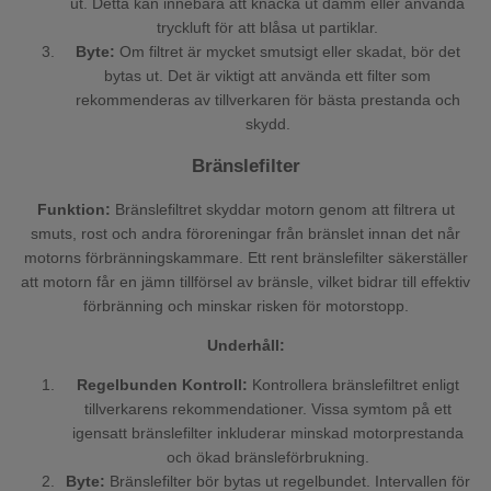
ut. Detta kan innebära att knacka ut damm eller använda
tryckluft för att blåsa ut partiklar.
Byte:
Om filtret är mycket smutsigt eller skadat, bör det
bytas ut. Det är viktigt att använda ett filter som
rekommenderas av tillverkaren för bästa prestanda och
skydd.
Bränslefilter
Funktion:
Bränslefiltret skyddar motorn genom att filtrera ut
smuts, rost och andra föroreningar från bränslet innan det når
motorns förbränningskammare. Ett rent bränslefilter säkerställer
att motorn får en jämn tillförsel av bränsle, vilket bidrar till effektiv
förbränning och minskar risken för motorstopp.
Underhåll:
Regelbunden Kontroll:
Kontrollera bränslefiltret enligt
tillverkarens rekommendationer. Vissa symtom på ett
igensatt bränslefilter inkluderar minskad motorprestanda
och ökad bränsleförbrukning.
Byte:
Bränslefilter bör bytas ut regelbundet. Intervallen för