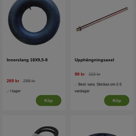
Innerslang 18X9,5-8
Upphängningsaxel
99 kr
110 kr
269 kr
299 kr
Best. vara. Skickas om 2-5
I lager
vardagar
Köp
Köp