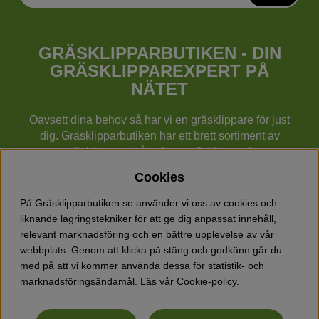
GRÄSKLIPPARBUTIKEN - DIN
GRÄSKLIPPAREXPERT PÅ
NÄTET
Oavsett dina behov så har vi en
gräsklippare
för just
dig. Gräsklipparbutiken har ett brett sortiment av
gräsklippare (gå bakom gräsklippare),
robotgräsklippare,
åkgräsklippare
, handgräsklippare,
Cookies
cylindergräsklippare, traktorer mm från Husqvarna,
Klippo och Gardena.
På Gräsklipparbutiken.se använder vi oss av cookies och
Utöver gräsklippare finns också ett brett sortiment hos
liknande lagringstekniker för att ge dig anpassat innehåll,
Gräsklipparbutiken med skog & trädgårdsprodukter så
relevant marknadsföring och en bättre upplevelse av vår
som grästrimmers, röjsågar, motorsågar, häcksaxar,
webbplats. Genom att klicka på stäng och godkänn går du
jordfräsar, lövblåsar, snöslungor, vertikalskärare, elverk,
med på att vi kommer använda dessa för statistik- och
skyddsutrustning, kläder, oljor, barnleksaker mm.
marknadsföringsändamål. Läs vår
Cookie-policy
.