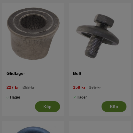
Glidlager
Bult
227 kr
252 kr
158 kr
175 kr
I lager
I lager
Köp
Köp