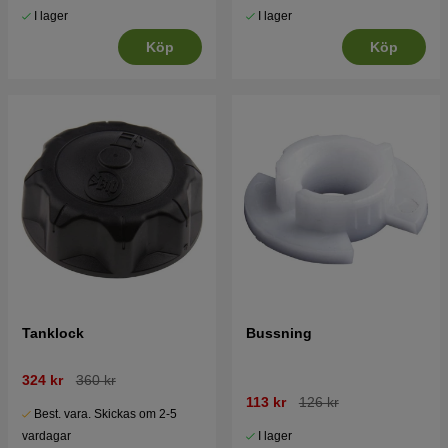
I lager
I lager
Köp
Köp
Tanklock
Bussning
324 kr
360 kr
113 kr
126 kr
Best. vara. Skickas om 2-5
I lager
vardagar