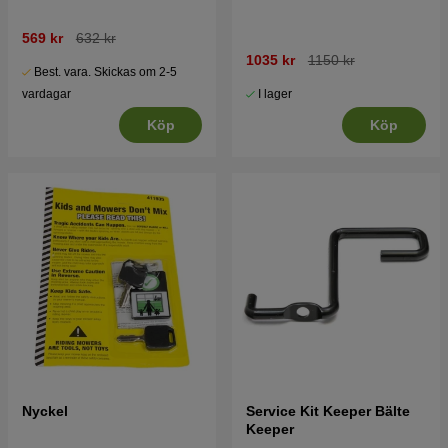
569 kr
632 kr
1035 kr
1150 kr
Best. vara. Skickas om 2-5
I lager
vardagar
Köp
Köp
Nyckel
Service Kit Keeper Bälte
Keeper