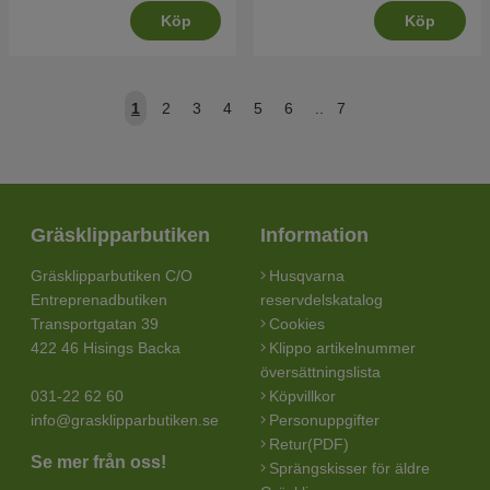
Köp
Köp
1
2
3
4
5
6
..
7
Gräsklipparbutiken
Information
Gräsklipparbutiken C/O
Husqvarna
Entreprenadbutiken
reservdelskatalog
Transportgatan 39
Cookies
422 46 Hisings Backa
Klippo artikelnummer
översättningslista
031-22 62 60
Köpvillkor
info@grasklipparbutiken.se
Personuppgifter
Retur(PDF)
Se mer från oss!
Sprängskisser för äldre