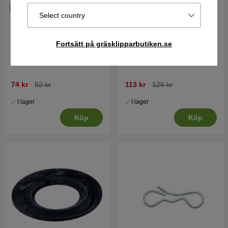
Select country
Fortsätt på gräsklipparbutiken.se
Kil 3/16X2
Fjäder
74 kr
82 kr
113 kr
126 kr
I lager
I lager
Köp
Köp