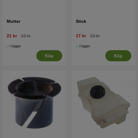
Mutter
Stick
21 kr
23 kr
17 kr
19 kr
I lager
I lager
Köp
Köp