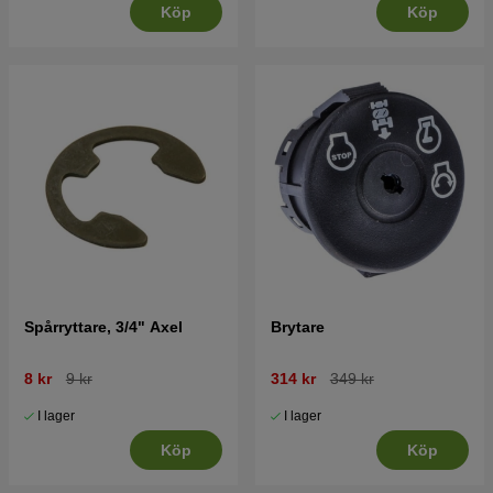
Köp
Köp
Spårryttare, 3/4" Axel
Brytare
8 kr
9 kr
314 kr
349 kr
I lager
I lager
Köp
Köp