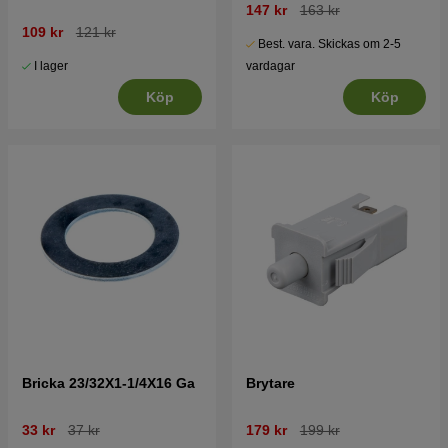
147 kr
163 kr
109 kr
121 kr
Best. vara. Skickas om 2-5
I lager
vardagar
Köp
Köp
Bricka 23/32X1-1/4X16 Ga
Brytare
33 kr
37 kr
179 kr
199 kr