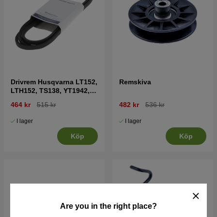
Drivrem Husqvarna LT152,
Remskiva
LTH152, TS138, YT1942,
LT2216 mfl
464 kr
515 kr
482 kr
536 kr
I lager
I lager
Köp
Köp
Are you in the right place?