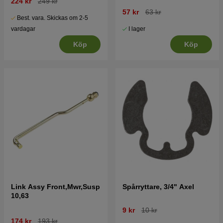
224 kr
249 kr
57 kr
63 kr
Best. vara. Skickas om 2-5
I lager
vardagar
Köp
Köp
Link Assy Front,Mwr,Susp
Spårryttare, 3/4" Axel
10,63
9 kr
10 kr
174 kr
193 kr