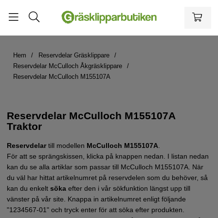
Hem
Reservdelar Gräsklippare
Reservdelar McCulloch Åkgräsklippare
Reservdelar McCulloch M155107A
Reservdelar McCulloch M155107A
Traktor
Reservdelar
till modellen
McCulloch M155107A
.
För att se sprängskissen, klicka på knappen nedan. I listan nedan
kan du se alla artiklar som passar till McCulloch M155107A. När
du väl har hittat artikelnumret på reservdelen som du behöver, så
kan du enkelt
söka
efter den i vår sökfunktion längst upp till
vänster på vår site. Knappa in artikelnumret enligt följande
"1234567-01" och tryck enter för att söka efter produkten.