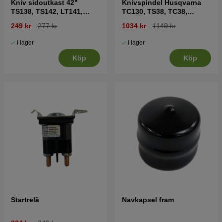
Kniv sidoutkast 42"
Knivspindel Husqvarna
TS138, TS142, LT141,
TC130, TS38, TC38,
LT152, LTH171 mfl
LTH126, LTH151 mfl
249 kr
277 kr
1034 kr
1149 kr
I lager
I lager
Köp
Köp
Startrelä
Navkapsel fram