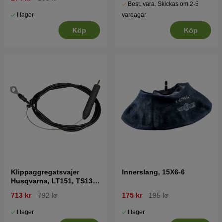
Best. vara. Skickas om 2-5
I lager
vardagar
Köp
Köp
Klippaggregatsvajer
Innerslang, 15X6-6
Husqvarna, LT151, TS138,
LT2216 mfl
713 kr
792 kr
175 kr
195 kr
I lager
I lager