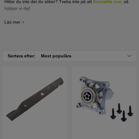
Hittar du inte det du söker? Tveka inte på att
Kontakta oss
,
så
hjälper vi dig!
Tryck här för sprängskiss och reservdelslista till
McCulloch M155107A 2011-09 (96041027300)
Sortera efter:
Mest populära