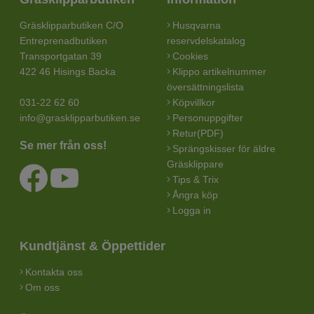
Gräsklipparbutiken C/O
Husqvarna
Entreprenadbutiken
reservdelskatalog
Transportgatan 39
Cookies
422 46 Hisings Backa
Klippo artikelnummer
översättningslista
031-22 62 60
Köpvillkor
info@grasklipparbutiken.se
Personuppgifter
Retur(PDF)
Se mer från oss!
Sprängskisser för äldre
Gräsklippare
Tips & Trix
Ångra köp
Logga in
Kundtjänst & Öppettider
Kontakta oss
Om oss