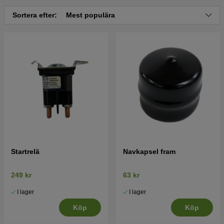
Sortera efter:
Mest populära
Startrelä
Navkapsel fram
249 kr
63 kr
I lager
I lager
Köp
Köp