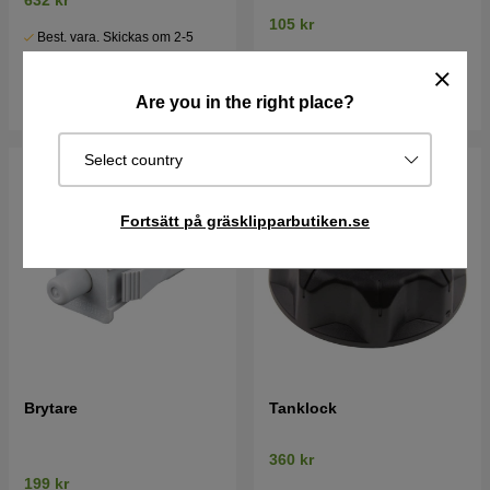
632 kr
105 kr
Best. vara. Skickas om 2-5
I lager
vardagar
Köp
Köp
Are you in the right place?
Select country
Fortsätt på gräsklipparbutiken.se
Brytare
Tanklock
360 kr
199 kr