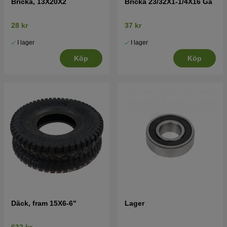
Bricka, 13X20X2
Bricka 23/32X1-1/4X16 Ga
28 kr
37 kr
I lager
I lager
Köp
Köp
Däck, fram 15X6-6"
Lager