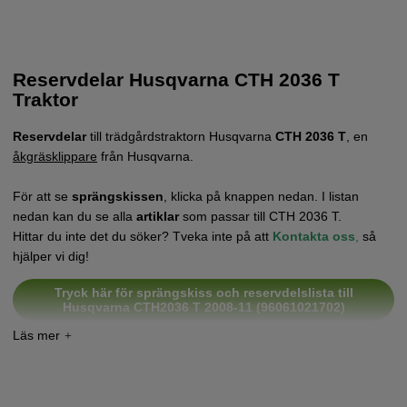
Reservdelar Husqvarna CTH 2036 T
Traktor
Reservdelar
till trädgårdstraktorn Husqvarna
CTH 2036 T
, en
åkgräsklippare
från Husqvarna.
För att se
sprängskissen
, klicka på knappen nedan. I listan
nedan kan du se alla
artiklar
som passar till CTH 2036 T.
Hittar du inte det du söker? Tveka inte på att
Kontakta oss
,
så
hjälper vi dig!
Tryck här för sprängskiss och reservdelslista till
Husqvarna CTH2036 T 2008-11 (96061021702)
Tryck här för sprängskiss och reservdelslista till
Husqvarna CTH2036 T 2009-04 (96061021703)