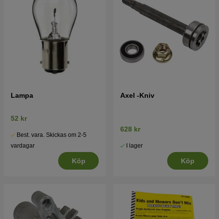
Lampa
Axel -Kniv
52 kr
628 kr
Best. vara. Skickas om 2-5
I lager
vardagar
Köp
Köp