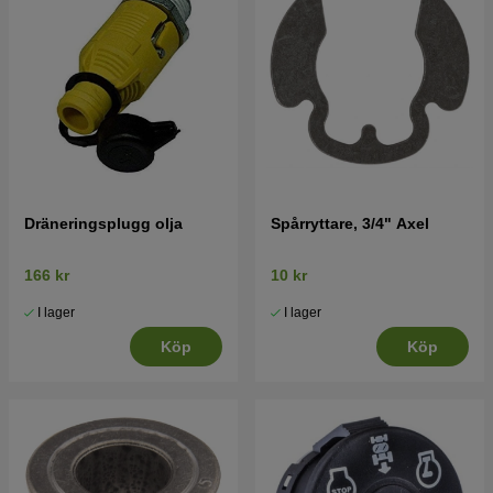
Dräneringsplugg olja
Spårryttare, 3/4" Axel
166 kr
10 kr
I lager
I lager
Köp
Köp