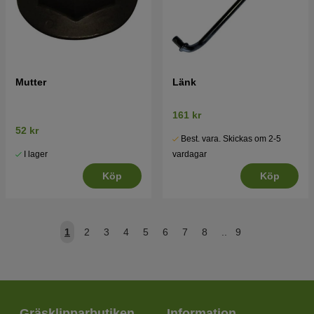
Mutter
Länk
161 kr
52 kr
Best. vara. Skickas om 2-5
I lager
vardagar
Köp
Köp
1
2
3
4
5
6
7
8
..
9
Gräsklipparbutiken
Information