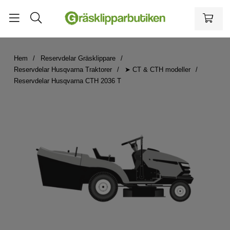
Hem
Reservdelar Gräsklippare
Reservdelar Husqvarna Traktorer
➤ CT & CTH modeller
Reservdelar Husqvarna CTH 2036 T