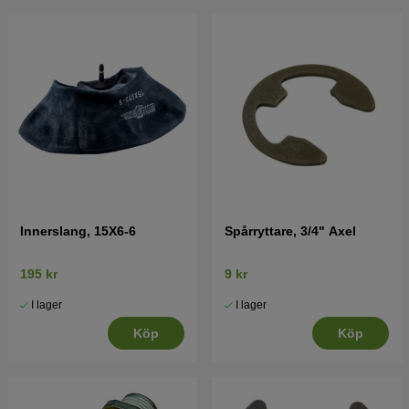
Innerslang, 15X6-6
Spårryttare, 3/4" Axel
195 kr
9 kr
I lager
I lager
Köp
Köp