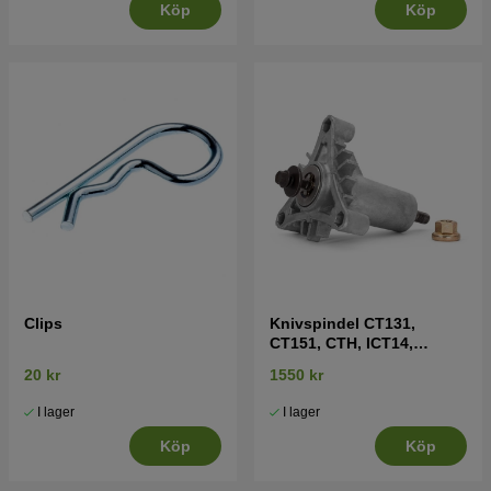
Köp
Köp
Clips
Knivspindel CT131,
CT151, CTH, ICT14,
LT2215 mfl
20 kr
1550 kr
I lager
I lager
Köp
Köp