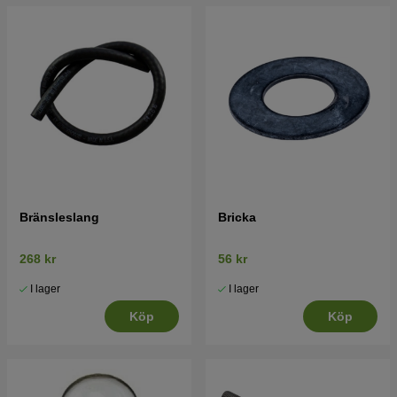
Bränsleslang
Bricka
268 kr
56 kr
I lager
I lager
Köp
Köp