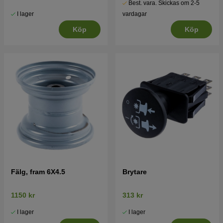
Best. vara. Skickas om 2-5
I lager
vardagar
Köp
Köp
Fälg, fram 6X4.5
Brytare
1150 kr
313 kr
I lager
I lager