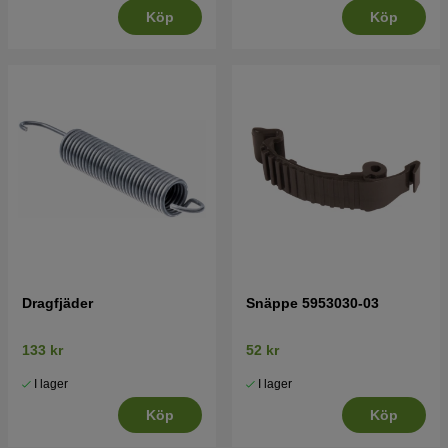
Köp
Köp
Dragfjäder
Snäppe 5953030-03
133 kr
52 kr
I lager
I lager
Köp
Köp