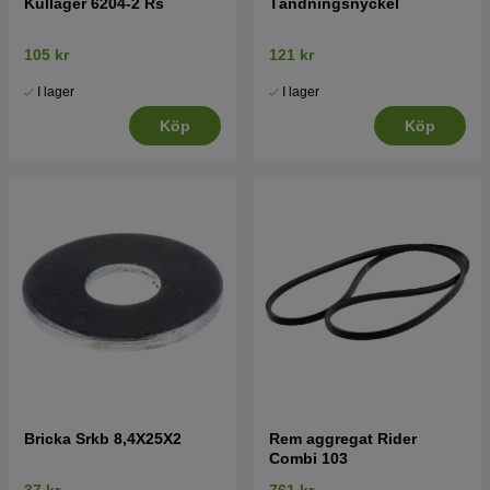
Kullager 6204-2 Rs
Tändningsnyckel
105 kr
121 kr
I lager
I lager
Köp
Köp
Bricka Srkb 8,4X25X2
Rem aggregat Rider
Combi 103