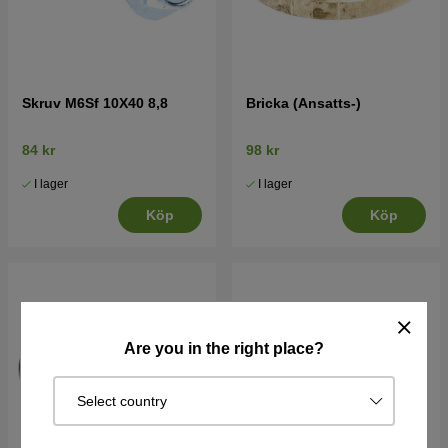
Skruv M6Sf 10X40 8,8
Bricka (Ansatts-)
84 kr
98 kr
I lager
I lager
Köp
Köp
Are you in the right place?
Select country