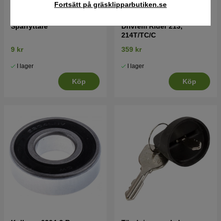
Fortsätt på gräsklipparbutiken.se
Spårryttare
Drivrem Rider 213,
214T/TC/C
9 kr
359 kr
I lager
I lager
Köp
Köp