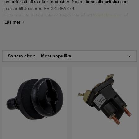
enter för att söka efter produkten. Nedan finns alla
artiklar
som
passar till Jonsered FR 2218FA 4x4.
Hittar du inte det du söker? Tveka inte på att
Kontakta oss
,
så
hjälper vi dig!
Tryck här för sprängskiss och reservdelslista till
Jonsered FR2218 FA 4X4 2013 (9667737-01)
Tryck här för sprängskiss och reservdelslista till
Sortera efter:
Mest populära
Jonsered FR2218 FA 4X4 2012 (966773701)
Tryck här för sprängskiss och reservdelslista till
Jonsered FR2218 FA 4x4 2010-07 (966415001)