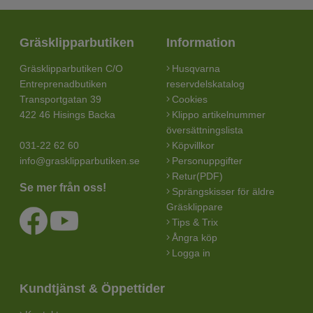
Gräsklipparbutiken
Information
Gräsklipparbutiken C/O
Husqvarna
Entreprenadbutiken
reservdelskatalog
Transportgatan 39
Cookies
422 46 Hisings Backa
Klippo artikelnummer
översättningslista
031-22 62 60
Köpvillkor
info@grasklipparbutiken.se
Personuppgifter
Retur(PDF)
Se mer från oss!
Sprängskisser för äldre
Gräsklippare
Tips & Trix
Ångra köp
Logga in
Kundtjänst & Öppettider