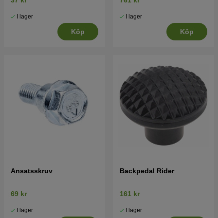
37 kr
761 kr
I lager
I lager
Köp
Köp
Ansatsskruv
Backpedal Rider
69 kr
161 kr
I lager
I lager