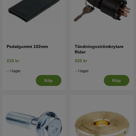
Pedalgummi 102mm
Tändningsströmbrytare
Rider
210 kr
320 kr
I lager
I lager
Köp
Köp