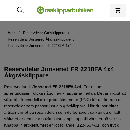
Hem
Reservdelar Gräsklippare
Reservdelar Jonsered Åkgräsklippare
Reservdelar Jonsered FR 2218FA 4x4
Reservdelar Jonsered FR 2218FA 4x4
Åkgräsklippare
Reservdelar till
Jonsered FR 2218FA 4x4
.
För att se
sprängskissen, klicka någon av knapparna nedan. Det är viktigt att
välja rätt årsmodell eller produktnummer (PNC) för att få fram de
reservdelar som passar just din gräsklippare.
När du har hittat
artikelnumret på reservdelen som du behöver, så kan du enkelt
söka
efter den i vår sökfunktion längst upp till vänster på vår site.
Knappa in artikelnumret enligt följande "1234567-01" och tryck