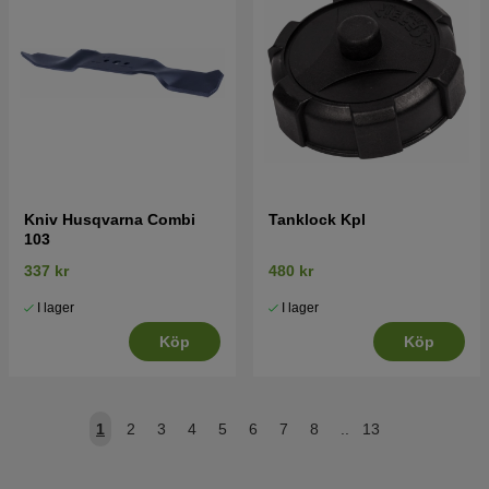
Kniv Husqvarna Combi
Tanklock Kpl
103
337 kr
480 kr
I lager
I lager
Köp
Köp
1
2
3
4
5
6
7
8
..
13