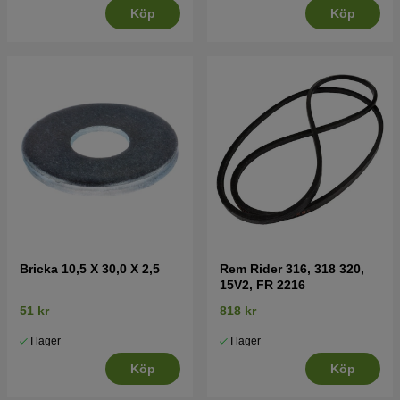
Köp
Köp
Bricka 10,5 X 30,0 X 2,5
Rem Rider 316, 318 320,
15V2, FR 2216
51 kr
818 kr
I lager
I lager
Köp
Köp