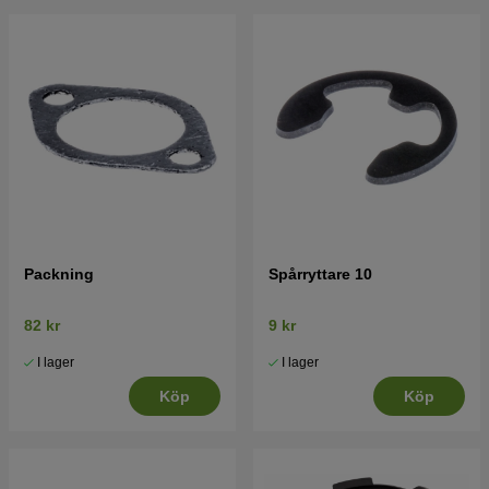
Packning
Spårryttare 10
82 kr
9 kr
I lager
I lager
Köp
Köp