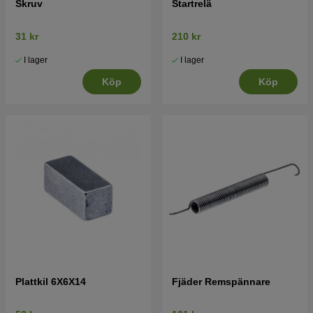
Skruv
Startrelä
31 kr
210 kr
I lager
I lager
Köp
Köp
Plattkil 6X6X14
Fjäder Remspännare