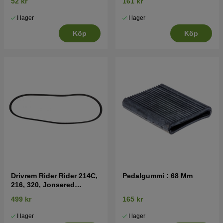
52 kr
161 kr
I lager
I lager
Köp
Köp
Drivrem Rider Rider 214C,
Pedalgummi : 68 Mm
216, 320, Jonsered
FR2215, FR2216
499 kr
165 kr
I lager
I lager