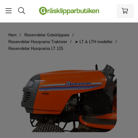
Hem
Reservdelar Gräsklippare
Reservdelar Husqvarna Traktorer
➤ LT & LTH modeller
Reservdelar Husqvarna LT 125