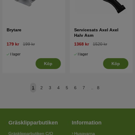
Brytare
Servicesats Axel Axel
Halv Asm
179 kr
199 kr
1368 kr
1520 kr
I lager
I lager
Köp
Köp
1
2
3
4
5
6
7
..
8
Gräsklipparbutiken
Information
Gräsklipparbutiken C/O
Husqvarna