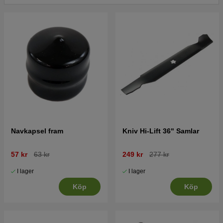
Navkapsel fram
Kniv Hi-Lift 36" Samlar
57 kr
63 kr
249 kr
277 kr
I lager
I lager
Köp
Köp