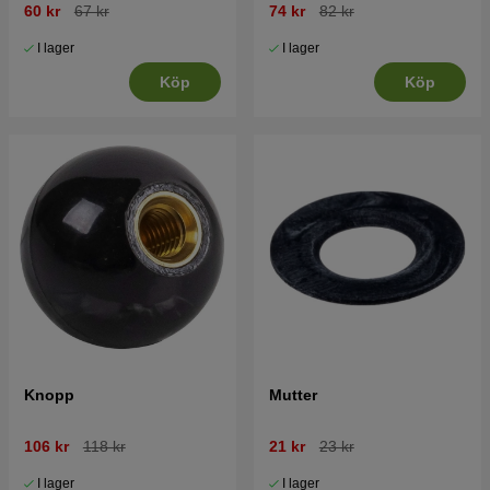
60 kr
67 kr
74 kr
82 kr
I lager
I lager
Köp
Köp
Knopp
Mutter
106 kr
118 kr
21 kr
23 kr
I lager
I lager