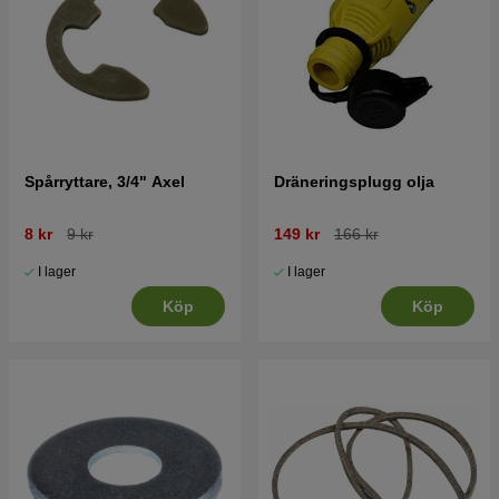
Spårryttare, 3/4" Axel
Dräneringsplugg olja
8 kr
9 kr
149 kr
166 kr
I lager
I lager
Köp
Köp