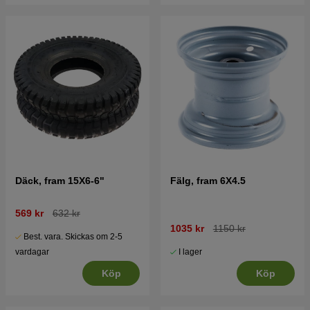
Däck, fram 15X6-6"
Fälg, fram 6X4.5
569 kr
632 kr
1035 kr
1150 kr
Best. vara. Skickas om 2-5
I lager
vardagar
Köp
Köp