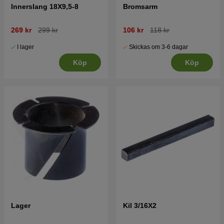
Innerslang 18X9,5-8
Bromsarm
269 kr
299 kr
106 kr
118 kr
I lager
Skickas om 3-6 dagar
Köp
Köp
Lager
Kil 3/16X2