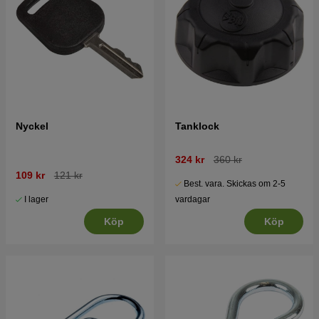
Nyckel
Tanklock
324 kr
360 kr
109 kr
121 kr
Best. vara. Skickas om 2-5
I lager
vardagar
Köp
Köp