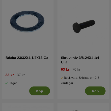
Bricka 23/32X1-1/4X16 Ga
Skruvkniv 3/8-24X1 1/4
Unf
63 kr
70 kr
33 kr
37 kr
Best. vara. Skickas om 2-5
I lager
vardagar
Köp
Köp