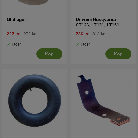
Glidlager
Drivrem Husqvarna
CT126, LT131, LT151,
Partner P12597
227 kr
252 kr
736 kr
818 kr
I lager
I lager
Köp
Köp