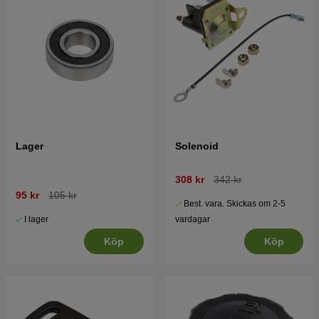
Lager
Solenoid
308 kr
342 kr
95 kr
105 kr
Best. vara. Skickas om 2-5
I lager
vardagar
Köp
Köp