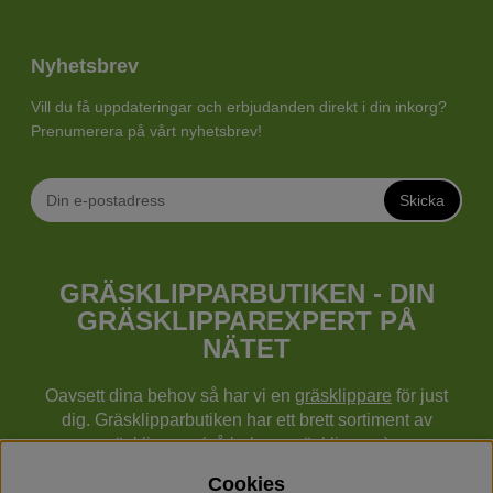
Nyhetsbrev
Vill du få uppdateringar och erbjudanden direkt i din inkorg?
Prenumerera på vårt nyhetsbrev!
Skicka
GRÄSKLIPPARBUTIKEN - DIN
GRÄSKLIPPAREXPERT PÅ
NÄTET
Oavsett dina behov så har vi en
gräsklippare
för just
dig. Gräsklipparbutiken har ett brett sortiment av
gräsklippare (gå bakom gräsklippare),
robotgräsklippare,
åkgräsklippare
, handgräsklippare,
Cookies
cylindergräsklippare, traktorer mm från Husqvarna,