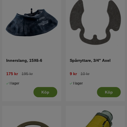
Innerslang, 15X6-6
Spårryttare, 3/4" Axel
175 kr
195 kr
9 kr
10 kr
I lager
I lager
Köp
Köp