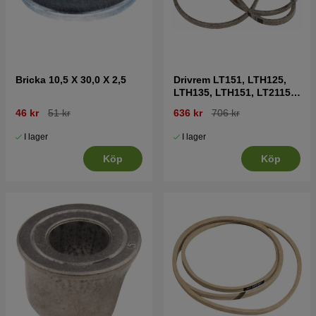
Bricka 10,5 X 30,0 X 2,5
Drivrem LT151, LTH125,
LTH135, LTH151, LT2115
mfl
46 kr
51 kr
636 kr
706 kr
I lager
I lager
Köp
Köp