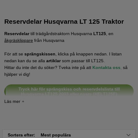
Reservdelar Husqvarna LT 125 Traktor
Reservdelar
till trädgårdstraktorn Husqvarna
LT125
, en
åkgräsklippare
från Husqvarna
För att se
sprängskissen
, klicka på knappen nedan. I listan
nedan kan du se alla
artiklar
som passar till LT125.
Hittar du inte det du söker? Tveka inte på att
Kontakta oss
,
så
hjälper vi dig!
Tryck här för sprängskiss och reservdelslista till
Husqvarna LT125 2003 eller nyare (HELT125F)
Tryck här för sprängskiss och reservdelslista till
Husqvarna LT125 2002 (HELT125E)
Tryck här för sprängskiss och reservdelslista till
Sortera efter:
Mest populära
Husqvarna LT125 2001 (HELT125A)