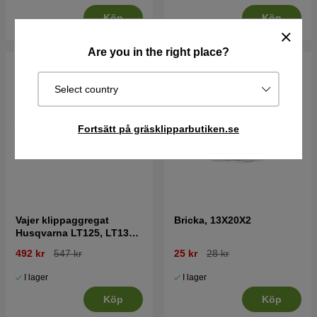
Köp
Köp
Are you in the right place?
Select country
Fortsätt på gräsklipparbutiken.se
Vajer klippaggregat
Bricka, 13X20X2
Husqvarna LT125, LT130,
LT151 mfl
492 kr
547 kr
25 kr
28 kr
I lager
I lager
Köp
Köp