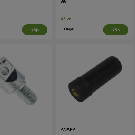
3/8
42 kr
I lager
Köp
Köp
KNAPP