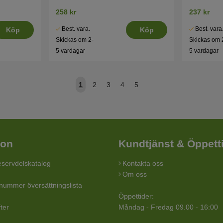
258 kr
237 kr
Best. vara.
Best. vara
Köp
Köp
Skickas om 2-
Skickas om 
5 vardagar
5 vardagar
1
2
3
4
5
ion
Kundtjänst & Öppett
servdelskatalog
Kontakta oss
Om oss
lnummer översättningslista
Öppettider:
ter
Måndag - Fredag 09.00 - 16:00