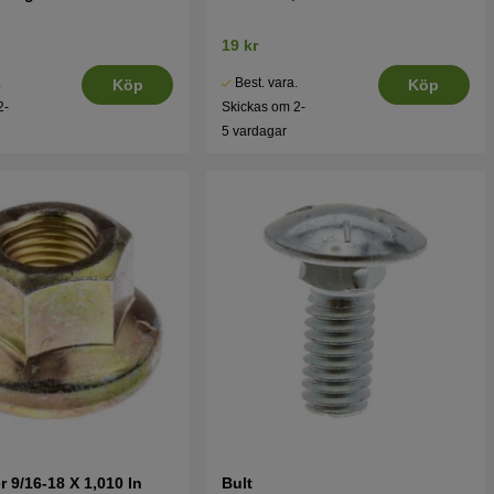
19 kr
.
Best. vara.
Köp
Köp
2-
Skickas om 2-
5 vardagar
r 9/16-18 X 1,010 In
Bult