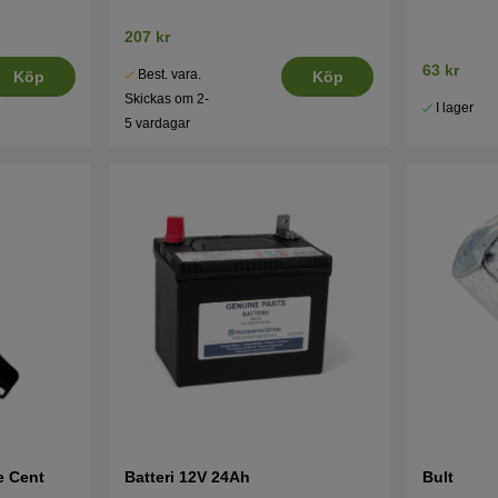
207 kr
63 kr
Best. vara.
Köp
Köp
Skickas om 2-
I lager
5 vardagar
le Cent
Batteri 12V 24Ah
Bult