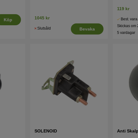
119 kr
1045 kr
Best. vara
Köp
Skickas om 
Slutsåld
Bevaka
5 vardagar
SOLENOID
Anti Skal