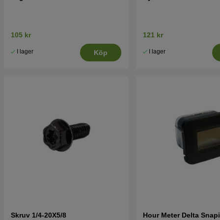
105 kr
121 kr
I lager
I lager
Köp
Skruv 1/4-20X5/8
Hour Meter Delta Snapi