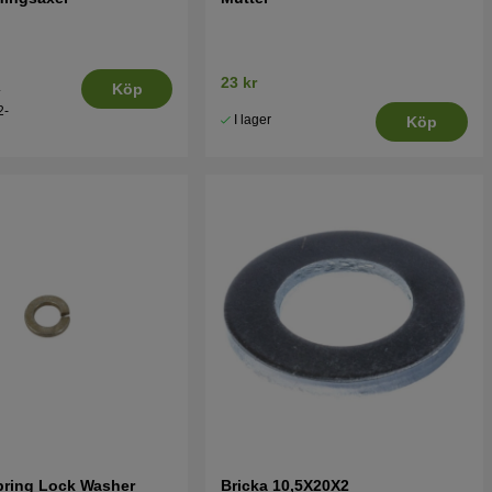
23 kr
.
Köp
2-
I lager
Köp
pring Lock Washer
Bricka 10,5X20X2