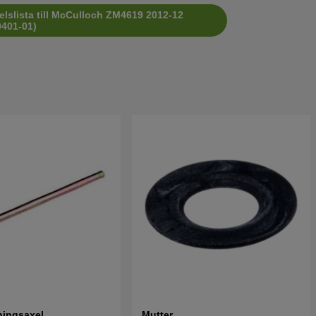
elslista till McCulloch ZM4619 2012-12
401-01)
ingsaxel
Mutter