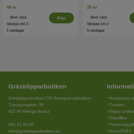
40 kr
25 kr
Best. vara.
Best. vara.
Köp
Skickas om 2-
Skickas om 2-
5 vardagar
5 vardagar
Gräsklipparbutiken
Informat
Gräsklipparbutiken C/O Entreprenadbutiken
Husqvarna re
Transportgatan 39
Cookies
422 46 Hisings Backa
Klippo artike
Köpvillkor
031-22 62 60
Personuppgif
info@grasklipparbutiken.se
Retur(PDF)