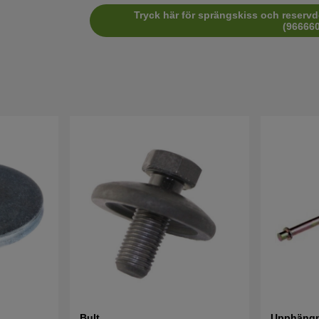
Tryck här för sprängskiss och reservd
(966660
Bult
Upphängn