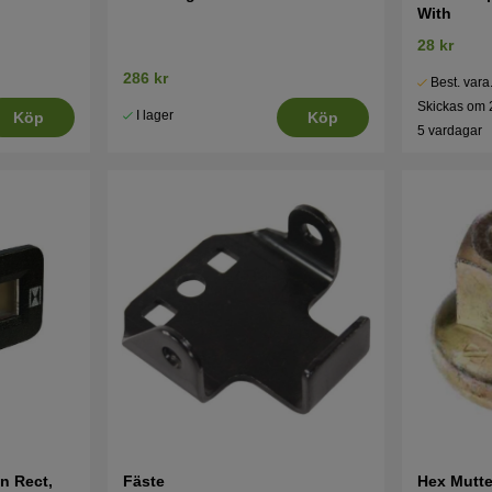
With
28 kr
286 kr
Best. vara
Skickas om 
I lager
Köp
Köp
5 vardagar
n Rect,
Fäste
Hex Mutte