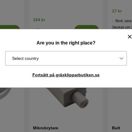
17 kr
154 kr
Best. vara
Skickas om 
I lager
Köp
Köp
5 vardagar
Are you in the right place?
Select country
Fortsätt på gräsklipparbutiken.se
Mikrobrytare
Bult