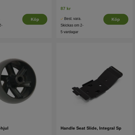
87 kr
.
Best. vara.
Köp
Köp
2-
Skickas om 2-
5 vardagar
phjul
Handle Seat Slide, Integral Sp