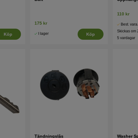
110 kr
175 kr
Best. vara
Skickas om 
I lager
Köp
Köp
5 vardagar
Tändningslås
Washer S