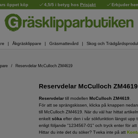
ars öppet köp
4,5/5 i betyg hos
Prisjakt
Erbjuder he
re
Åkgräsklippare
Gräsmattevård
Skog och Trädgårdsprodu
ppare
Reservdelar McCulloch ZM4619
Reservdelar McCulloch ZM4619
Reservdelar
till modellen
McCulloch ZM4619
.
För att se sprängskissen, klicka på knappen nedan.
till McCulloch ZM4619. När du väl har hittat artik
enkelt
söka
efter den i vår sökfunktion längst upp t
enligt följande "1234567-01" och tryck enter för att
Hittar du inte det du söker? Tveka inte på att
Kont