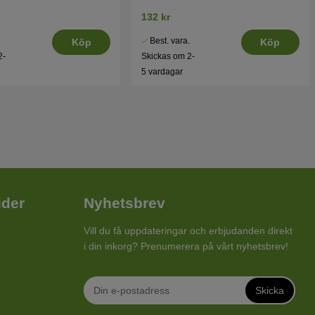
132 kr
.
Best. vara.
Köp
Köp
2-
Skickas om 2-
5 vardagar
ider
Nyhetsbrev
Vill du få uppdateringar och erbjudanden direkt
i din inkorg? Prenumerera på vårt nyhetsbrev!
Skicka