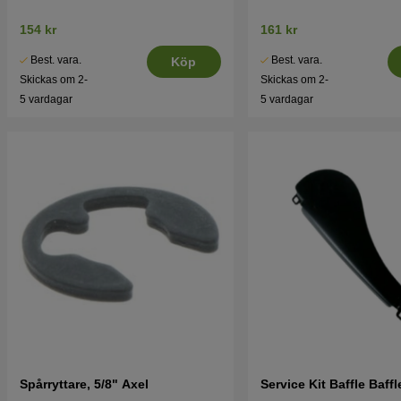
154 kr
161 kr
Best. vara.
Best. vara.
Köp
Skickas om 2-
Skickas om 2-
5 vardagar
5 vardagar
Spårryttare, 5/8" Axel
Service Kit Baffle Baff