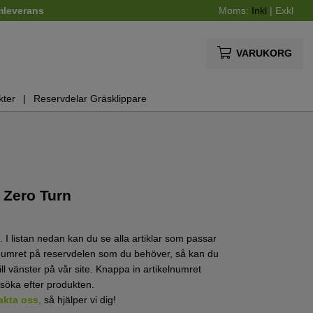
mleverans
Moms:
Inkl
|
Exkl
VARUKORG
kter
Reservdelar Gräsklippare
 Zero Turn
 I listan nedan kan du se alla artiklar som passar
elnumret på reservdelen som du behöver, så kan du
ill vänster på vår site. Knappa in artikelnumret
 söka efter produkten.
akta oss
,
så hjälper vi dig!