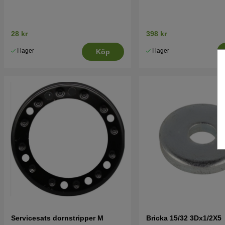
28 kr
398 kr
I lager
I lager
Köp
Servicesats dornstripper M
Bricka 15/32 3Dx1/2X5