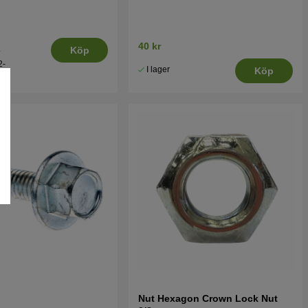
40 kr
.
Köp
2-
I lager
Köp
Nut Hexagon Crown Lock Nut