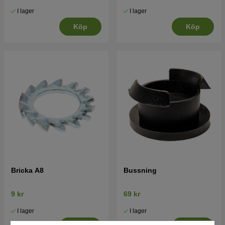
I lager
I lager
Köp
Köp
Bricka A8
Bussning
9 kr
69 kr
I lager
I lager