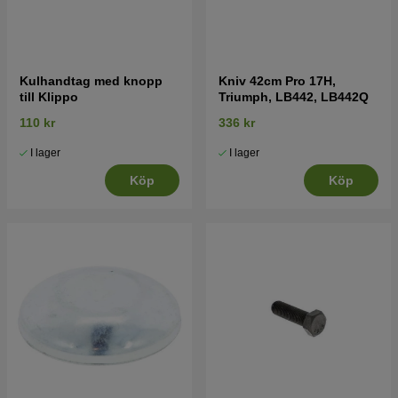
Kulhandtag med knopp
Kniv 42cm Pro 17H,
till Klippo
Triumph, LB442, LB442Q
110 kr
336 kr
I lager
I lager
Köp
Köp