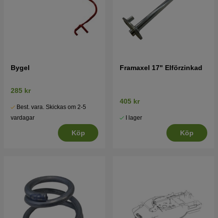
Bygel
Framaxel 17" Elförzinkad
285 kr
405 kr
Best. vara. Skickas om 2-5
I lager
vardagar
Köp
Köp