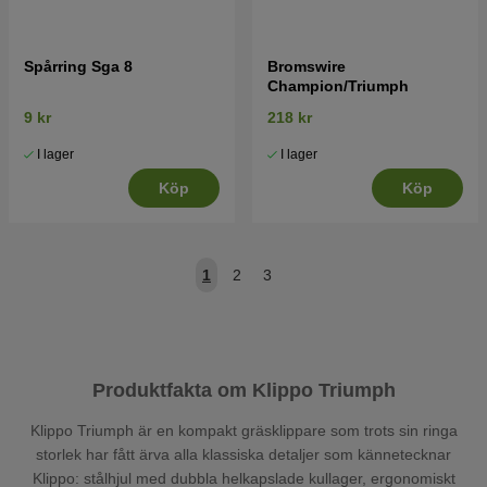
Spårring Sga 8
Bromswire
Champion/Triumph
9 kr
218 kr
I lager
I lager
Köp
Köp
1
2
3
Produktfakta om Klippo Triumph
Klippo Triumph är en kompakt gräsklippare som trots sin ringa
storlek har fått ärva alla klassiska detaljer som kännetecknar
Klippo: stålhjul med dubbla helkapslade kullager, ergonomiskt