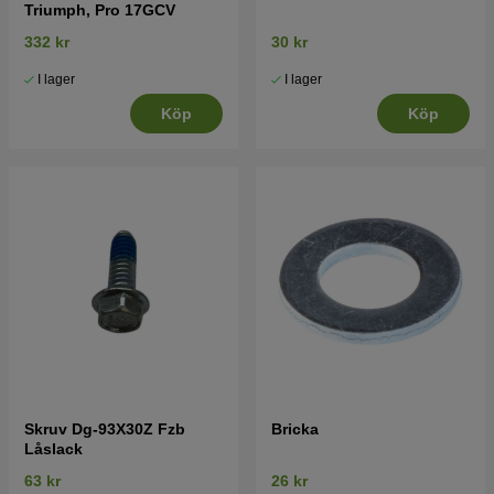
Triumph, Pro 17GCV
332 kr
30 kr
I lager
I lager
Köp
Köp
Skruv Dg-93X30Z Fzb
Bricka
Låslack
63 kr
26 kr