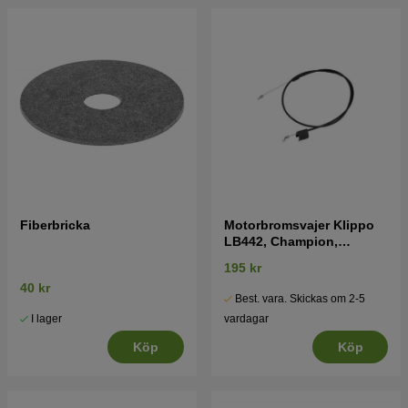
Tryck här för sprängskiss och reservdelslista till
Klippo Triumph 2012
Tryck här för sprängskiss och reservdelslista till
Klippo Triumph 2009-2011
Fiberbricka
Motorbromsvajer Klippo
LB442, Champion,
Triumph, Pro 17H
195 kr
40 kr
Best. vara. Skickas om 2-5
I lager
vardagar
Köp
Köp