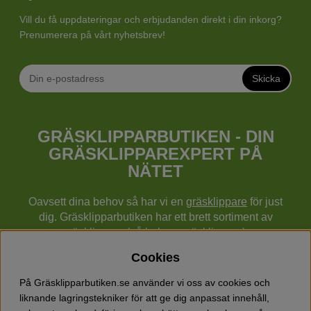
Vill du få uppdateringar och erbjudanden direkt i din inkorg?
Prenumerera på vårt nyhetsbrev!
Skicka
GRÄSKLIPPARBUTIKEN - DIN
GRÄSKLIPPAREXPERT PÅ
NÄTET
Oavsett dina behov så har vi en
gräsklippare
för just
dig. Gräsklipparbutiken har ett brett sortiment av
gräsklippare (gå bakom gräsklippare),
robotgräsklippare,
åkgräsklippare
, handgräsklippare,
Cookies
cylindergräsklippare, traktorer mm från Husqvarna,
Klippo och Gardena.
På Gräsklipparbutiken.se använder vi oss av cookies och
Utöver gräsklippare finns också ett brett sortiment hos
liknande lagringstekniker för att ge dig anpassat innehåll,
Gräsklipparbutiken med skog & trädgårdsprodukter så