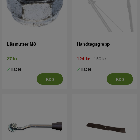
Låsmutter M8
Handtagsgrepp
27 kr
124 kr
150 kr
I lager
I lager
Köp
Köp