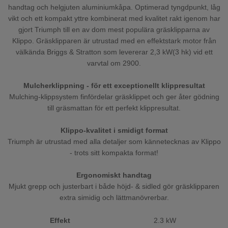
handtag och helgjuten aluminiumkåpa. Optimerad tyngdpunkt, låg
vikt och ett kompakt yttre kombinerat med kvalitet rakt igenom har
gjort Triumph till en av dom mest populära gräsklipparna av
Klippo. Gräsklipparen är utrustad med en effektstark motor från
välkända Briggs & Stratton som levererar 2,3 kW(3 hk) vid ett
varvtal om 2900.
Mulcherklippning - för ett exceptionellt klippresultat
Mulching-klippsystem finfördelar gräsklippet och ger åter gödning
till gräsmattan för ett perfekt klippresultat.
Klippo-kvalitet i smidigt format
Triumph är utrustad med alla detaljer som kännetecknas av Klippo
- trots sitt kompakta format!
Ergonomiskt handtag
Mjukt grepp och justerbart i både höjd- & sidled gör gräsklipparen
extra simidig och lättmanövrerbar.
Effekt
2.3 kW