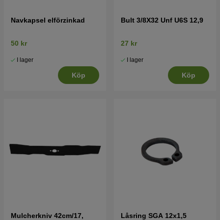
Navkapsel elförzinkad
Bult 3/8X32 Unf U6S 12,9
50 kr
27 kr
I lager
I lager
Köp
Köp
Mulcherkniv 42cm/17,
Låsring SGA 12x1,5