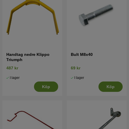
Handtag nedre Klippo
Bult M8x40
Triumph
487 kr
69 kr
I lager
I lager
Köp
Köp