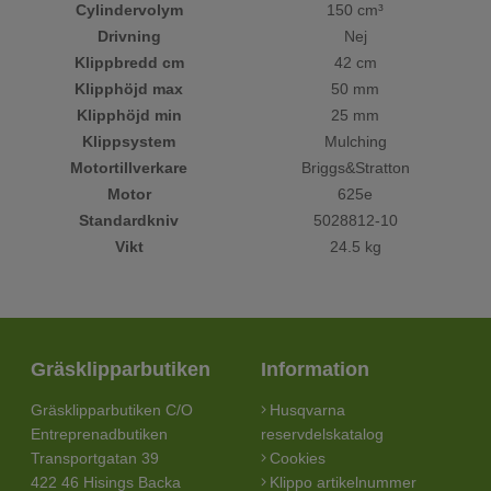
Cylindervolym
150 cm³
Drivning
Nej
Klippbredd cm
42 cm
Klipphöjd max
50 mm
Klipphöjd min
25 mm
Klippsystem
Mulching
Motortillverkare
Briggs&Stratton
Motor
625e
Standardkniv
5028812-10
Vikt
24.5 kg
Gräsklipparbutiken
Information
Gräsklipparbutiken C/O
Husqvarna
Entreprenadbutiken
reservdelskatalog
Transportgatan 39
Cookies
422 46 Hisings Backa
Klippo artikelnummer