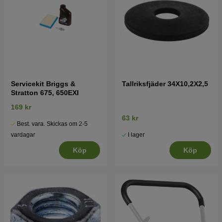
Servicekit Briggs &
Tallriksfjäder 34X10,2X2,5
Stratton 675, 650EXI
169 kr
63 kr
Best. vara. Skickas om 2-5
I lager
vardagar
Köp
Köp