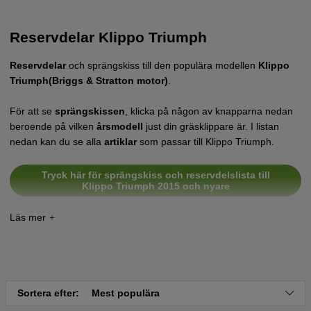
Reservdelar Klippo Triumph
Reservdelar
och sprängskiss till den populära modellen
Klippo
Triumph(Briggs & Stratton motor)
.
För att se
sprängskissen
, klicka på någon av knapparna nedan
beroende på vilken
årsmodell
just din gräsklippare är. I listan
nedan kan du se alla
artiklar
som passar till Klippo Triumph.
Tryck här för sprängskiss och reservdelslista till
Klippo Triumph 2015 och nyare
Tryck här för sprängskiss och reservdelslista till
Klippo Triumph 2014
Tryck här för sprängskiss och reservdelslista till
Klippo Triumph 2013
Sortera efter:
Mest populära