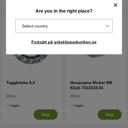
Köp
Köp
Are you in the right place?
Select country
Fortsätt på gräsklipparbutiken.se
Taggbricka 8,4
Husqvarna Mutter M8
8Zpb 7312318-01
26 kr
35 kr
I lager
I lager
Köp
Köp