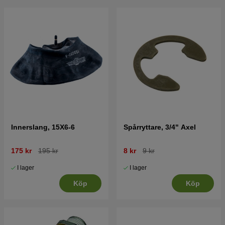
Innerslang, 15X6-6
Spårryttare, 3/4" Axel
175 kr
195 kr
8 kr
9 kr
I lager
I lager
Köp
Köp