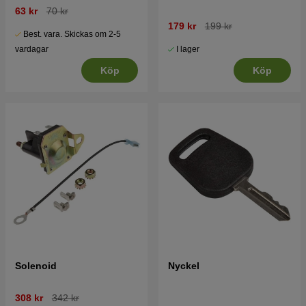
63 kr
70 kr
179 kr
199 kr
Best. vara. Skickas om 2-5
I lager
vardagar
Köp
Köp
Solenoid
Nyckel
308 kr
342 kr