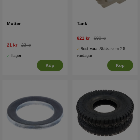
Mutter
Tank
621 kr
690 kr
21 kr
23 kr
Best. vara. Skickas om 2-5
I lager
vardagar
Köp
Köp