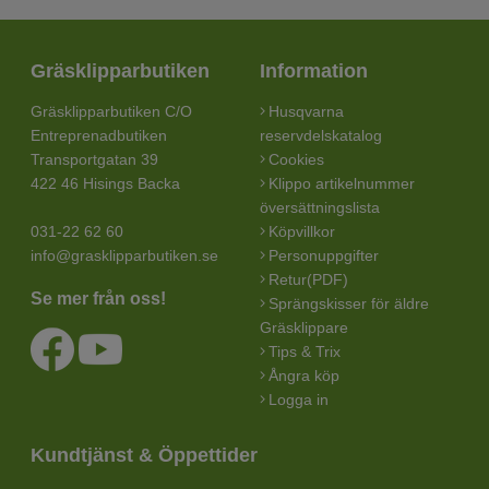
Gräsklipparbutiken
Information
Gräsklipparbutiken C/O
Husqvarna
Entreprenadbutiken
reservdelskatalog
Transportgatan 39
Cookies
422 46 Hisings Backa
Klippo artikelnummer
översättningslista
031-22 62 60
Köpvillkor
info@grasklipparbutiken.se
Personuppgifter
Retur(PDF)
Se mer från oss!
Sprängskisser för äldre
Gräsklippare
Tips & Trix
Ångra köp
Logga in
Kundtjänst & Öppettider