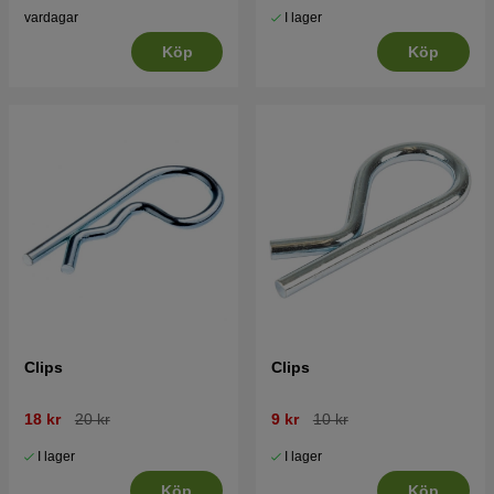
I lager
vardagar
Köp
Köp
Clips
Clips
18 kr
20 kr
9 kr
10 kr
I lager
I lager
Köp
Köp