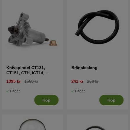
Knivspindel CT131,
Bränsleslang
CT151, CTH, ICT14,
LT2215 mfl
1395 kr
1550 kr
241 kr
268 kr
I lager
I lager
Köp
Köp