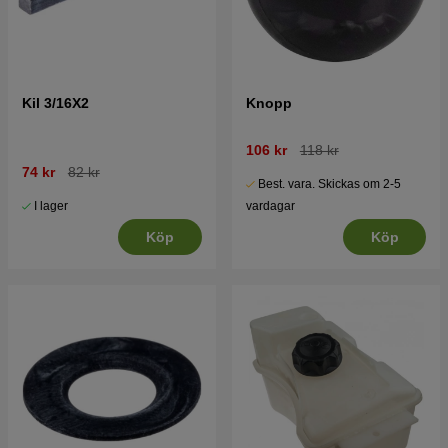
Kil 3/16X2
Knopp
106 kr
118 kr
74 kr
82 kr
Best. vara. Skickas om 2-5
I lager
vardagar
Köp
Köp