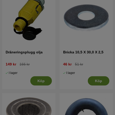
Dräneringsplugg olja
Bricka 10,5 X 30,0 X 2,5
149 kr
166 kr
46 kr
51 kr
I lager
I lager
Köp
Köp