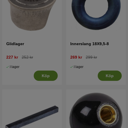
Glidlager
Innerslang 18X9,5-8
227 kr
252 kr
269 kr
299 kr
I lager
I lager
Köp
Köp