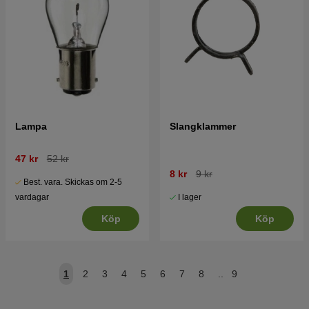
Lampa
Slangklammer
47 kr
52 kr
8 kr
9 kr
Best. vara. Skickas om 2-5
I lager
vardagar
Köp
Köp
1
2
3
4
5
6
7
8
..
9