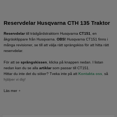
Reservdelar Husqvarna CTH 135 Traktor
Reservdelar
till trädgårdstraktorn Husqvarna
CT151
, en
åkgräsklippare
från Husqvarna.
OBS!
Husqvarna CT151 finns i
många revisioner, se till att välja rätt sprängskiss för att hitta rätt
reservdelar.
För att se
sprängskissen
, klicka på knappen nedan. I listan
nedan kan du se alla
artiklar
som passar till CT151.
Hittar du inte det du söker? Tveka inte på att
Kontakta oss
,
så
hjälper vi dig!
Tryck här för sprängskiss och reservdelslista till
Husqvarna CT151 2003-01 (HECTH135E)
Tryck här för sprängskiss och reservdelslista till
Husqvarna CT151 2002-03 (HECTH135D)