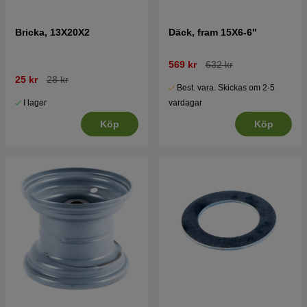
Bricka, 13X20X2
Däck, fram 15X6-6"
569 kr
632 kr
25 kr
28 kr
Best. vara. Skickas om 2-5
I lager
vardagar
Köp
Köp