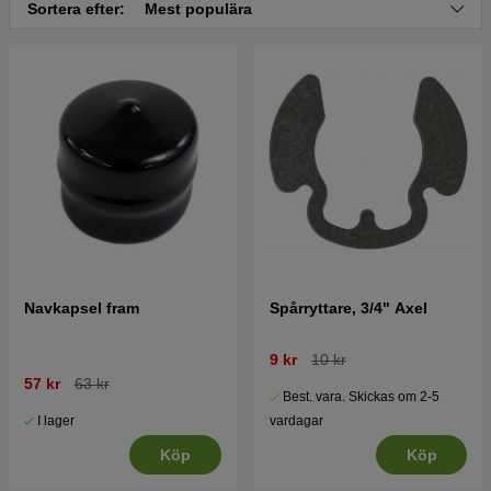
Sortera efter:
Mest populära
Tryck här för sprängskiss och reservdelslista till
Husqvarna CT151 2002-01 (HECTH135B)
Tryck här för sprängskiss och reservdelslista till
Husqvarna CT151 2002-01 (HECTH135A)
Navkapsel fram
Spårryttare, 3/4" Axel
9 kr
10 kr
57 kr
63 kr
Best. vara. Skickas om 2-5
I lager
vardagar
Köp
Köp