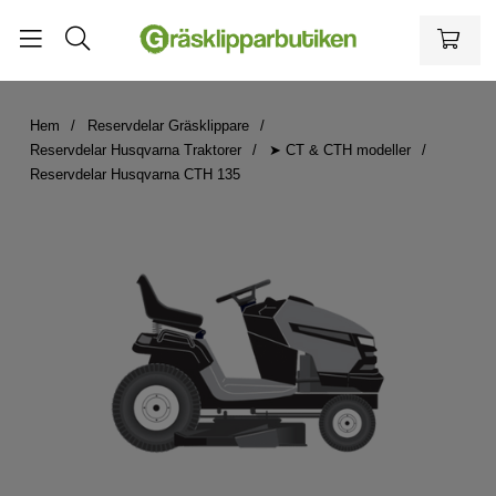
Hem
Reservdelar Gräsklippare
Reservdelar Husqvarna Traktorer
➤ CT & CTH modeller
Reservdelar Husqvarna CTH 135