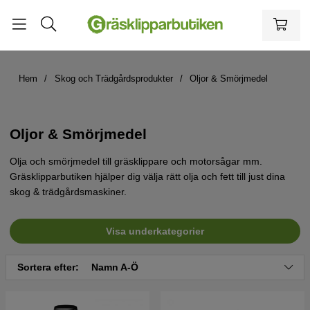
Hem
Skog och Trädgårdsprodukter
Oljor & Smörjmedel
Oljor & Smörjmedel
Olja och smörjmedel till gräsklippare och motorsågar mm.
Gräsklipparbutiken hjälper dig välja rätt olja och fett till just dina
skog & trädgårdsmaskiner.
Visa underkategorier
Sortera efter:
Namn A-Ö