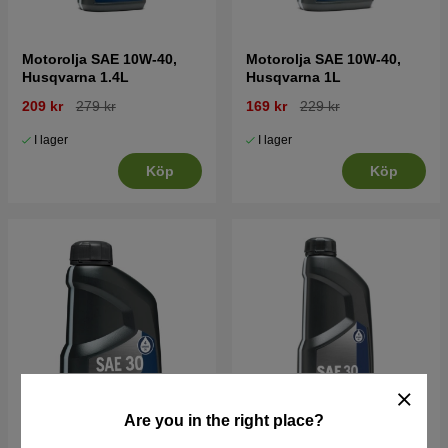
Motorolja SAE 10W-40,
Motorolja SAE 10W-40,
Husqvarna 1.4L
Husqvarna 1L
209 kr
279 kr
169 kr
229 kr
I lager
I lager
Köp
Köp
Are you in the right place?