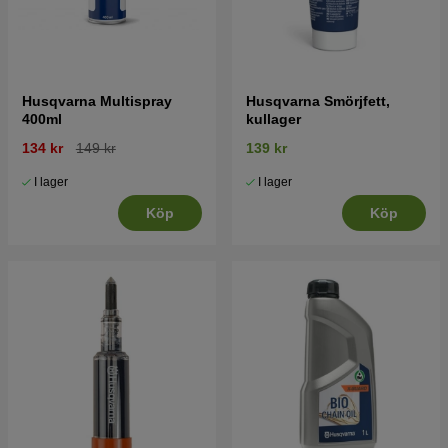
Husqvarna Multispray
Husqvarna Smörjfett,
400ml
kullager
134 kr
149 kr
139 kr
I lager
I lager
Köp
Köp