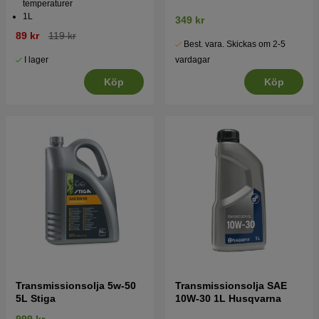
temperaturer
1L
349 kr
89 kr
119 kr
Best. vara. Skickas om 2-5
vardagar
I lager
Köp
Köp
Transmissionsolja 5w-50
Transmissionsolja SAE
5L Stiga
10W-30 1L Husqvarna