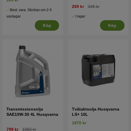
999 kr
269 kr
349 kr
Best. vara. Skickas om 2-5
I lager
vardagar
Köp
Köp
Transmissionsolja
Tvåtaktsolja Husqvarna
SAE10W-30 4L Husqvarna
LS+ 10L
1870 kr
799 kr
1060 kr