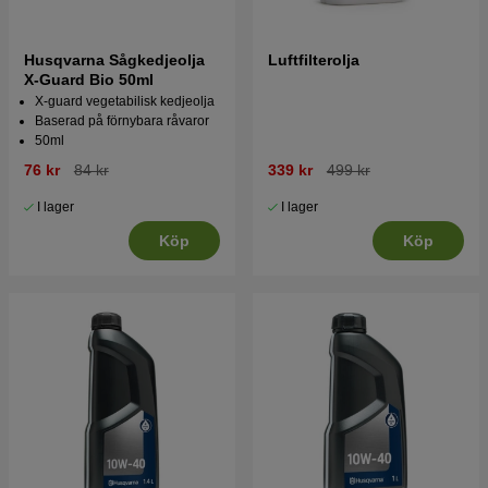
Husqvarna Sågkedjeolja
Luftfilterolja
X-Guard Bio 50ml
X-guard vegetabilisk kedjeolja
Baserad på förnybara råvaror
50ml
76 kr
84 kr
339 kr
499 kr
I lager
I lager
Köp
Köp