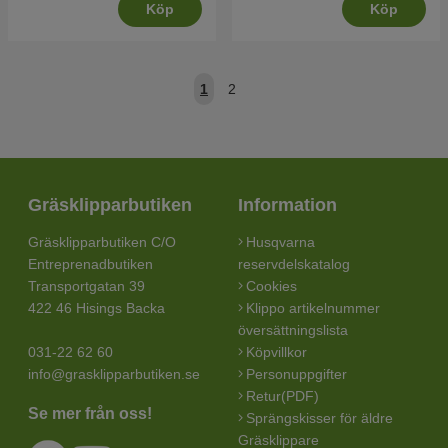
Köp
Köp
1
2
Gräsklipparbutiken
Information
Gräsklipparbutiken C/O
Husqvarna
Entreprenadbutiken
reservdelskatalog
Transportgatan 39
Cookies
422 46 Hisings Backa
Klippo artikelnummer
översättningslista
031-22 62 60
Köpvillkor
info@grasklipparbutiken.se
Personuppgifter
Retur(PDF)
Se mer från oss!
Sprängskisser för äldre
Gräsklippare