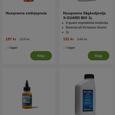
Husqvarna smörjspruta
Husqvarna Sågkedjeolja
X-GUARD BIO 1L
X-guard vegetabilisk kedjeolja
Baserad på förnybara råvaror
1L
197 kr
219 kr
131 kr
145 kr
I lager
I lager
Köp
Köp