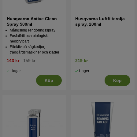
Husqvarna Active Clean
Husqvarna Luftfilterolja
Spray 500ml
spray, 200ml
Mångsidig rengöringsspray
Fosfatfritt och biologiskt
nedbrytbart
Effektiv på sågkedjor,
trädgårdsmaskiner och kläder
143 kr
159 kr
219 kr
I lager
I lager
Köp
Köp