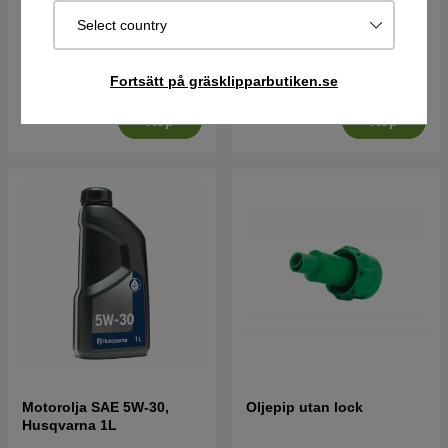
Motorolja SAE 30
Motorolja SAE 30
Select country
Husqvarna 0.6L
Husqvarna 1.4L
49 kr
99 kr
155 kr
229 kr
Fortsätt på gräsklipparbutiken.se
I lager
I lager
Köp
Köp
Motorolja SAE 5W-30,
Oljepip utan lock
Husqvarna 1L