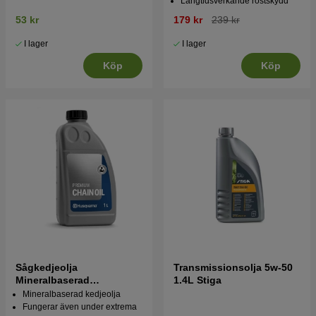
Långtidsverkande rostskydd
53 kr
179 kr
239 kr
I lager
I lager
Köp
Köp
Sågkedjeolja
Transmissionsolja 5w-50
Mineralbaserad
1.4L Stiga
Husqvarna 1L
Mineralbaserad kedjeolja
Fungerar även under extrema