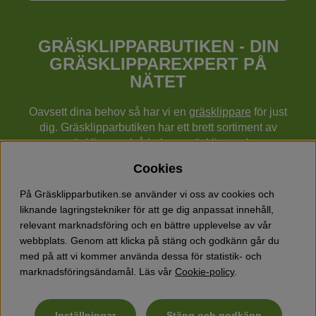
GRÄSKLIPPARBUTIKEN - DIN
GRÄSKLIPPAREXPERT PÅ
NÄTET
Oavsett dina behov så har vi en
gräsklippare
för just
dig. Gräsklipparbutiken har ett brett sortiment av
gräsklippare (gå bakom gräsklippare),
robotgräsklippare,
åkgräsklippare
, handgräsklippare,
Cookies
cylindergräsklippare, traktorer mm från Husqvarna,
Klippo och Gardena.
På Gräsklipparbutiken.se använder vi oss av cookies och
Utöver gräsklippare finns också ett brett sortiment hos
liknande lagringstekniker för att ge dig anpassat innehåll,
Gräsklipparbutiken med skog & trädgårdsprodukter så
relevant marknadsföring och en bättre upplevelse av vår
som grästrimmers, röjsågar, motorsågar, häcksaxar,
webbplats. Genom att klicka på stäng och godkänn går du
jordfräsar, lövblåsar, snöslungor, vertikalskärare, elverk,
med på att vi kommer använda dessa för statistik- och
skyddsutrustning, kläder, oljor, barnleksaker mm.
marknadsföringsändamål. Läs vår
Cookie-policy
.
Inställningar
Stäng och godkänn