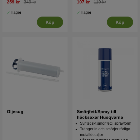
259 kr
349 kr
107 kr
119 kr
I lager
I lager
Köp
Köp
Oljesug
Smörjfett/Spray till
häcksaxar Husqvarna
Syntetiskt smörjfett i sprayform
Tränger in och smörjer rörliga
metalldetaljer