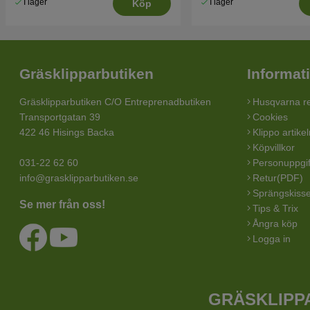
I lager
I lager
Köp
Gräsklipparbutiken
Informat
Gräsklipparbutiken C/O Entreprenadbutiken
Husqvarna re
Transportgatan 39
Cookies
422 46 Hisings Backa
Klippo artike
Köpvillkor
031-22 62 60
Personuppgif
info@grasklipparbutiken.se
Retur(PDF)
Sprängskisse
Se mer från oss!
Tips & Trix
Ångra köp
Logga in
GRÄSKLIPPA