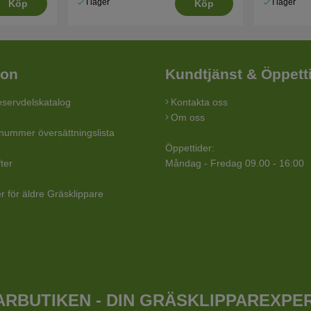
I lager
I lager
Köp
Köp
ion
Kundtjänst & Öppett
servdelskatalog
Kontakta oss
Om oss
lnummer översättningslista
Öppettider:
ter
Måndag - Fredag 09.00 - 16:00
r för äldre Gräsklippare
RBUTIKEN - DIN GRÄSKLIPPAREXPE