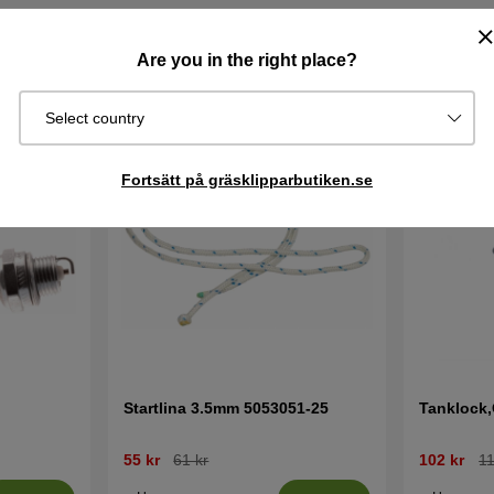
Are you in the right place?
Select country
Fortsätt på gräsklipparbutiken.se
Startlina 3.5mm 5053051-25
Tanklock,
55 kr
61 kr
102 kr
11