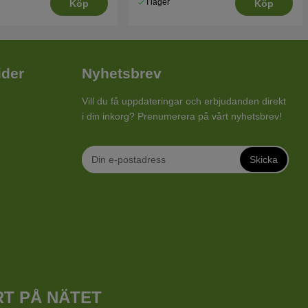
I lager
Köp
Köp
ider
Nyhetsbrev
Vill du få uppdateringar och erbjudanden direkt
i din inkorg? Prenumerera på vårt nyhetsbrev!
Skicka
RT PÅ NÄTET