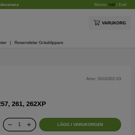
mleverans
Moms:
Inkl
|
Exkl
VARUKORG
kter
Reservdelar Gräsklippare
Artnr:
5016302-03
257, 261, 262XP
LÄGG I VARUKORGEN