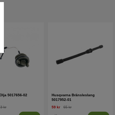
Olja 5017656-02
Husqvarna Bränsleslang
5017952-01
3 kr
59 kr
65 kr