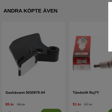
ANDRA KÖPTE ÄVEN
Gashävarm 5030979-04
Tändstift Rcj7Y
85 kr
94 kr
51 kr
57 kr