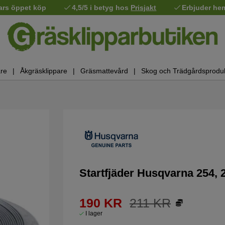
ars öppet köp
4,5/5 i betyg hos
Prisjakt
Erbjuder he
re
Åkgräsklippare
Gräsmattevård
Skog och Trädgårdsprodu
Startfjäder Husqvarna 254, 
190
KR
211
KR
I lager