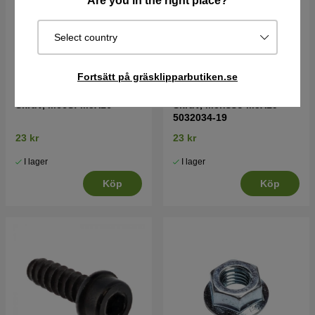
Are you in the right place?
Select country
Fortsätt på gräsklipparbutiken.se
Skruv, Mc6Sf M5X16
Skruv, Mchsso M5X19
5032034-19
23 kr
23 kr
I lager
I lager
Köp
Köp