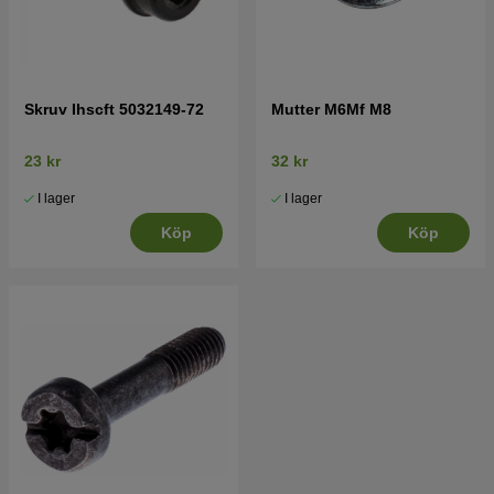
Skruv Ihscft 5032149-72
Mutter M6Mf M8
23 kr
32 kr
I lager
I lager
Köp
Köp