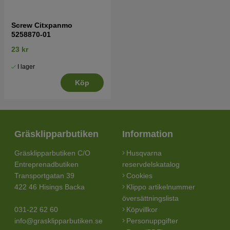
Screw Citxpanmo
5258870-01
23 kr
I lager
Köp
Gräsklipparbutiken
Information
Gräsklipparbutiken C/O
Husqvarna
Entreprenadbutiken
reservdelskatalog
Transportgatan 39
Cookies
422 46 Hisings Backa
Klippo artikelnummer
översättningslista
031-22 62 60
Köpvillkor
info@grasklipparbutiken.se
Personuppgifter