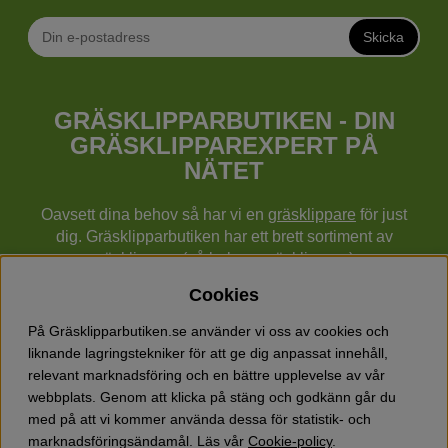
Skicka
GRÄSKLIPPARBUTIKEN - DIN
GRÄSKLIPPAREXPERT PÅ
NÄTET
Oavsett dina behov så har vi en
gräsklippare
för just
dig. Gräsklipparbutiken har ett brett sortiment av
gräsklippare (gå bakom gräsklippare),
robotgräsklippare,
åkgräsklippare
, handgräsklippare,
Cookies
cylindergräsklippare, traktorer mm från Husqvarna,
Klippo och Gardena.
På Gräsklipparbutiken.se använder vi oss av cookies och
Utöver gräsklippare finns också ett brett sortiment hos
liknande lagringstekniker för att ge dig anpassat innehåll,
Gräsklipparbutiken med skog & trädgårdsprodukter så
relevant marknadsföring och en bättre upplevelse av vår
som grästrimmers, röjsågar, motorsågar, häcksaxar,
webbplats. Genom att klicka på stäng och godkänn går du
jordfräsar, lövblåsar, snöslungor, vertikalskärare, elverk,
med på att vi kommer använda dessa för statistik- och
skyddsutrustning, kläder, oljor, barnleksaker mm.
marknadsföringsändamål. Läs vår
Cookie-policy
.