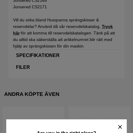
Jonsered CS2165
Jonsered CS2171
Vill du söka bland Husqvarna sprängskisser &
reservdelar? Använd då vår reservdelskatalog.
Tryck
här
för att komma till reservdelskatalogen. Tänk på att
du alltid ska säkerställa att artikelnumret blir rätt med
hjälp av sprängskissen för din maskin.
SPECIFIKATIONER
FILER
ANDRA KÖPTE ÄVEN