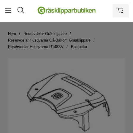
Hem
Reservdelar Gräsklippare
Reservdelar Husqvarna Gå-Bakom Gräsklippare
Reservdelar Husqvarna R148SV
Baklucka