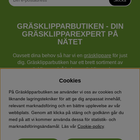
GRÄSKLIPPARBUTIKEN - DIN
GRÄSKLIPPAREXPERT PÅ
NÄTET
Oavsett dina behov så har vi en
gräsklippare
för just
dig. Gräsklipparbutiken har ett brett sortiment av
gräsklippare (gå bakom gräsklippare),
robotgräsklippare,
åkgräsklippare
, handgräsklippare,
Cookies
cylindergräsklippare, traktorer mm från Husqvarna,
Klippo och Gardena.
På Gräsklipparbutiken.se använder vi oss av cookies och
Utöver gräsklippare finns också ett brett sortiment hos
liknande lagringstekniker för att ge dig anpassat innehåll,
Gräsklipparbutiken med skog & trädgårdsprodukter så
relevant marknadsföring och en bättre upplevelse av vår
som grästrimmers, röjsågar, motorsågar, häcksaxar,
webbplats. Genom att klicka på stäng och godkänn går du
jordfräsar, lövblåsar, snöslungor, vertikalskärare, elverk,
med på att vi kommer använda dessa för statistik- och
skyddsutrustning, kläder, oljor, barnleksaker mm.
marknadsföringsändamål. Läs vår
Cookie-policy
.