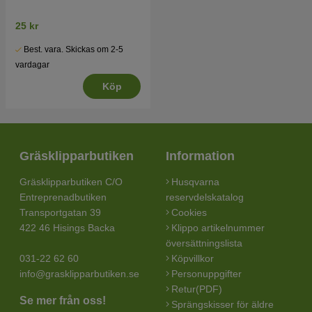
25 kr
Best. vara. Skickas om 2-5
vardagar
Köp
Gräsklipparbutiken
Information
Gräsklipparbutiken C/O
Husqvarna
Entreprenadbutiken
reservdelskatalog
Transportgatan 39
Cookies
422 46 Hisings Backa
Klippo artikelnummer
översättningslista
031-22 62 60
Köpvillkor
info@grasklipparbutiken.se
Personuppgifter
Retur(PDF)
Se mer från oss!
Sprängskisser för äldre