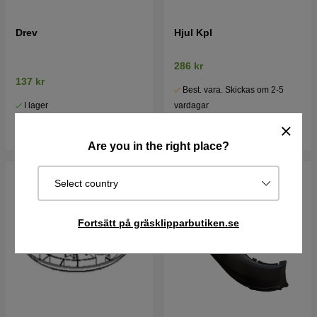
Drev
Hjul Kpl
286 kr
137 kr
Best. vara. Skickas om 2-5
I lager
vardagar
Köp
Köp
Are you in the right place?
Select country
Fortsätt på gräsklipparbutiken.se