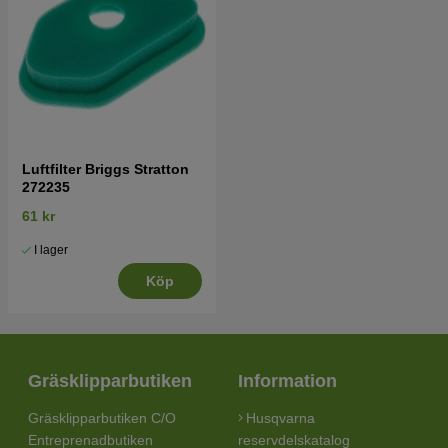
Luftfilter Briggs Stratton
272235
61 kr
I lager
Köp
Gräsklipparbutiken
Information
Gräsklipparbutiken C/O
Husqvarna
Entreprenadbutiken
reservdelskatalog