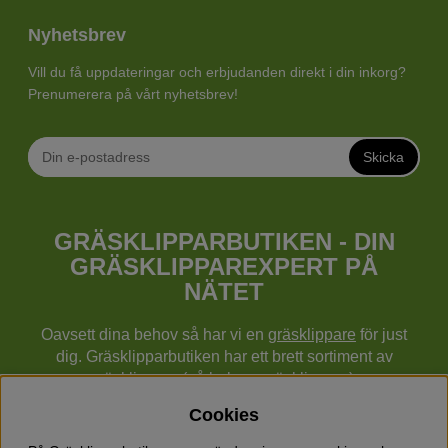
Nyhetsbrev
Vill du få uppdateringar och erbjudanden direkt i din inkorg?
Prenumerera på vårt nyhetsbrev!
Skicka
GRÄSKLIPPARBUTIKEN - DIN
GRÄSKLIPPAREXPERT PÅ
NÄTET
Oavsett dina behov så har vi en
gräsklippare
för just
dig. Gräsklipparbutiken har ett brett sortiment av
gräsklippare (gå bakom gräsklippare),
robotgräsklippare,
åkgräsklippare
, handgräsklippare,
Cookies
cylindergräsklippare, traktorer mm från Husqvarna,
Klippo och Gardena.