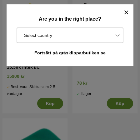
Are you in the right place?
Select country
Fortsätt på gräsklipparbutiken.se
Briggs & Stratton motor
Tändstift
15.5hk Intek I/C
15900 kr
78 kr
Best. vara. Skickas om 2-5
I lager
vardagar
Köp
Köp