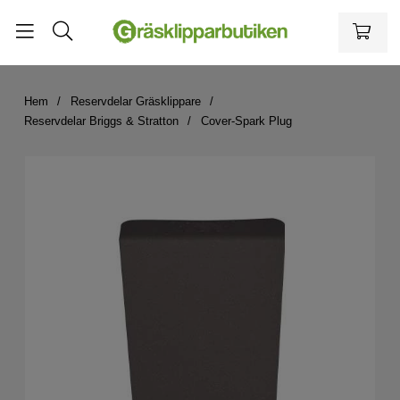
Hem
Reservdelar Gräsklippare
Reservdelar Briggs & Stratton
Cover-Spark Plug