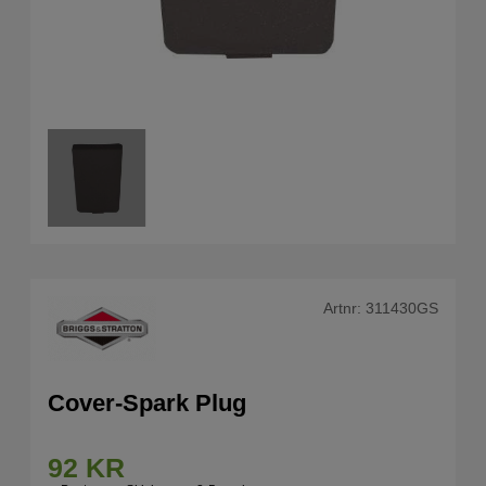
Artnr:
311430GS
Cover-Spark Plug
92
KR