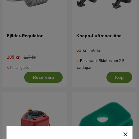
Fjäder-Regulator
Knapp-Luftrenarkåpa
51 kr
56 kr
105 kr
117 kr
Best. vara. Skickas om 2-5
Tillfälligt slut
vardagar
Reservera
Köp