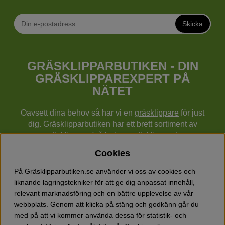
Skicka
GRÄSKLIPPARBUTIKEN - DIN
GRÄSKLIPPAREXPERT PÅ
NÄTET
Oavsett dina behov så har vi en
gräsklippare
för just
dig. Gräsklipparbutiken har ett brett sortiment av
gräsklippare (gå bakom gräsklippare),
robotgräsklippare,
åkgräsklippare
, handgräsklippare,
Cookies
cylindergräsklippare, traktorer mm från Husqvarna,
Klippo och Gardena.
På Gräsklipparbutiken.se använder vi oss av cookies och
Utöver gräsklippare finns också ett brett sortiment hos
liknande lagringstekniker för att ge dig anpassat innehåll,
Gräsklipparbutiken med skog & trädgårdsprodukter så
relevant marknadsföring och en bättre upplevelse av vår
som grästrimmers, röjsågar, motorsågar, häcksaxar,
webbplats. Genom att klicka på stäng och godkänn går du
jordfräsar, lövblåsar, snöslungor, vertikalskärare, elverk,
med på att vi kommer använda dessa för statistik- och
skyddsutrustning, kläder, oljor, barnleksaker mm.