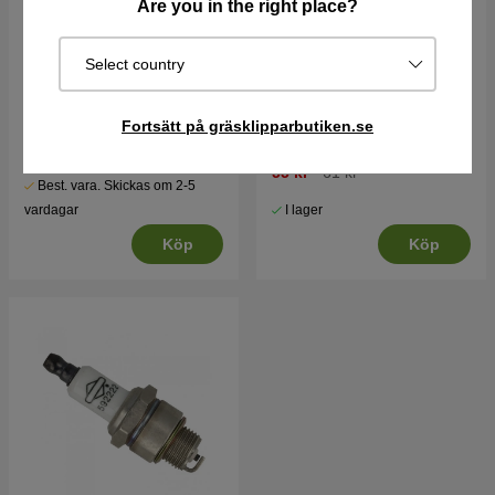
Are you in the right place?
Select country
Briggs & Stratton motor
Luftfilter Briggs Stratton
15.5hk Intek I/C
272235
Fortsätt på gräsklipparbutiken.se
14310 kr
15900 kr
55 kr
61 kr
Best. vara. Skickas om 2-5
I lager
vardagar
Köp
Köp