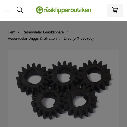
Hem
Reservdelar Gräsklippare
Reservdelar Briggs & Stratton
Drev (5 X 695708)