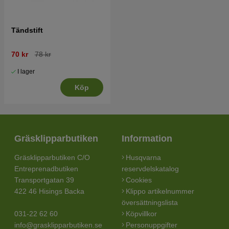
Tändstift
70 kr
78 kr
I lager
Köp
Gräsklipparbutiken
Information
Gräsklipparbutiken C/O
Husqvarna
Entreprenadbutiken
reservdelskatalog
Transportgatan 39
Cookies
422 46 Hisings Backa
Klippo artikelnummer
översättningslista
031-22 62 60
Köpvillkor
info@grasklipparbutiken.se
Personuppgifter