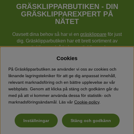
GRÄSKLIPPARBUTIKEN - DIN
GRÄSKLIPPAREXPERT PÅ
NÄTET
Oavsett dina behov så har vi en
gräsklippare
för just
dig. Gräsklipparbutiken har ett brett sortiment av
gräsklippare (gå bakom gräsklippare),
robotgräsklippare,
åkgräsklippare
, handgräsklippare,
Cookies
cylindergräsklippare, traktorer mm från Husqvarna,
Klippo och Gardena.
På Gräsklipparbutiken.se använder vi oss av cookies och
Utöver gräsklippare finns också ett brett sortiment hos
liknande lagringstekniker för att ge dig anpassat innehåll,
Gräsklipparbutiken med skog & trädgårdsprodukter så
relevant marknadsföring och en bättre upplevelse av vår
som grästrimmers, röjsågar, motorsågar, häcksaxar,
webbplats. Genom att klicka på stäng och godkänn går du
jordfräsar, lövblåsar, snöslungor, vertikalskärare, elverk,
med på att vi kommer använda dessa för statistik- och
skyddsutrustning, kläder, oljor, barnleksaker mm.
marknadsföringsändamål. Läs vår
Cookie-policy
.
Inställningar
Stäng och godkänn