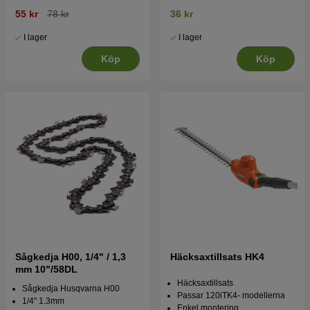
55 kr
78 kr
36 kr
I lager
I lager
Köp
Köp
Sågkedja H00, 1/4" / 1,3
Häcksaxtillsats HK4
mm 10"/58DL
Häcksaxtillsats
Sågkedja Husqvarna H00
Passar 120iTK4- modellerna
1/4" 1.3mm
Enkel montering