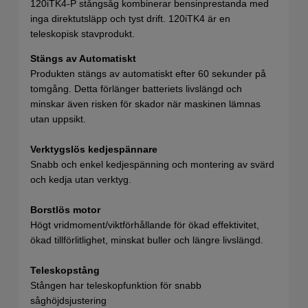
120iTK4-P stångsåg kombinerar bensinprestanda med
inga direktutsläpp och tyst drift. 120iTK4 är en
teleskopisk stavprodukt.
Stängs av Automatiskt
Produkten stängs av automatiskt efter 60 sekunder på
tomgång. Detta förlänger batteriets livslängd och
minskar även risken för skador när maskinen lämnas
utan uppsikt.
Verktygslös kedjespännare
Snabb och enkel kedjespänning och montering av svärd
och kedja utan verktyg.
Borstlös motor
Högt vridmoment/viktförhållande för ökad effektivitet,
ökad tillförlitlighet, minskat buller och längre livslängd.
Teleskopstång
Stången har teleskopfunktion för snabb
såghöjdsjustering