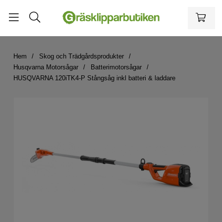
Hem
Skog och Trädgårdsprodukter
Husqvarna Motorsågar
Batterimotorsågar
HUSQVARNA 120iTK4-P Stångsåg inkl batteri & laddare