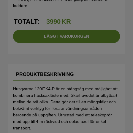
laddare
TOTALT:
3990
KR
LÄGG I VARUKORGEN
PRODUKTBESKRIVNING
Husqvarna 120iTK4-P är en stångsåg med möjlighet att
kombinera häcksaxfäste med. Skärhuvudet är utbytbart
mellan de två olika.
Detta gör det till ett mångsidigt och
bekvämt verktyg för flera användningsområden
beroende på uppgiften. Utrustad med ett teleskoprör
med upp till 4 m räckvidd och delad axel för enkel
transport.