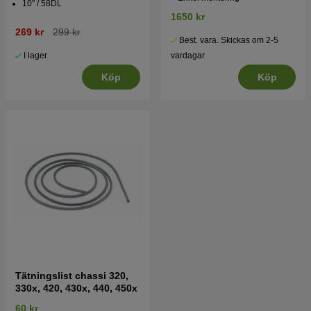
10" / 58DL
1650 kr
269 kr
299 kr
Best. vara. Skickas om 2-5
I lager
vardagar
Köp
Köp
Tätningslist chassi 320,
330x, 420, 430x, 440, 450x
60 kr