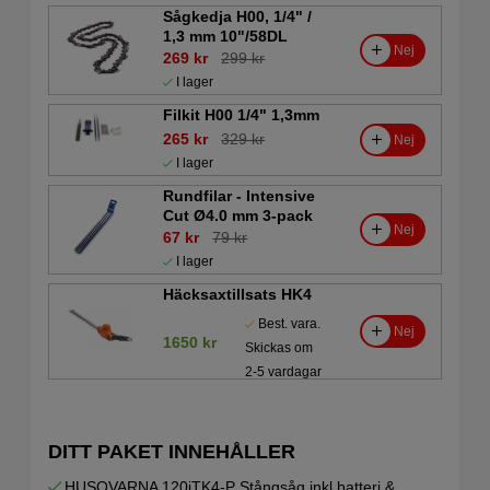
Sågkedja H00, 1/4" /
1,3 mm 10"/58DL
Nej
269 kr
299 kr
I lager
Filkit H00 1/4" 1,3mm
265 kr
329 kr
Nej
I lager
Rundfilar - Intensive
Cut Ø4.0 mm 3-pack
Nej
67 kr
79 kr
I lager
Häcksaxtillsats HK4
Best. vara.
Nej
1650 kr
Skickas om
2-5 vardagar
DITT PAKET INNEHÅLLER
HUSQVARNA 120iTK4-P Stångsåg inkl batteri &