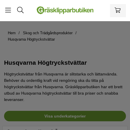
Hem
Skog och Trädgårdsprodukter
Husqvarna Högtryckstvättar
Husqvarna Högtryckstvättar
Högtryckstvättar från Husqvarna är slitstarka och lättanvända.
Behöver du ordentlig kraft vid rengöring ska du titta på
högtryckstvättar från Husqvarna. Gräsklipparbutiken har ett brett
utbud av Husqvarna högtryckstvättar till bra priser och snabba
leveranser.
Visa underkategorier