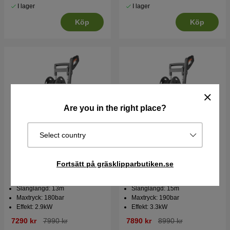
I lager
I lager
Köp
Köp
Are you in the right place?
Select country
Fortsätt på gräsklipparbutiken.se
Husqvarna PW 480
Husqvarna PW 490
Högtryckstvätt
Högtryckstvätt
Slanglängd: 13m
Slanglängd: 15m
Maxtryck: 180bar
Maxtryck: 190bar
Effekt: 2.9kW
Effekt: 3.3kW
7290 kr
7990 kr
7890 kr
8990 kr