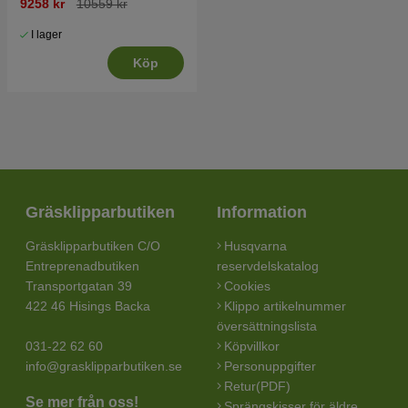
9258 kr
10559 kr
I lager
Köp
Gräsklipparbutiken
Information
Gräsklipparbutiken C/O
Husqvarna
Entreprenadbutiken
reservdelskatalog
Transportgatan 39
Cookies
422 46 Hisings Backa
Klippo artikelnummer
översättningslista
031-22 62 60
Köpvillkor
info@grasklipparbutiken.se
Personuppgifter
Retur(PDF)
Se mer från oss!
Sprängskisser för äldre