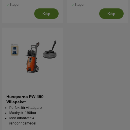
I lager
I lager
Köp
Köp
Husqvarna PW 490
Villapaket
Perfekt för villaägare
Maxtryck: 190bar
Med altantvätt &
rengöringsmedel