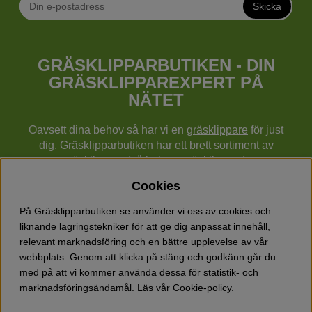
Skicka
GRÄSKLIPPARBUTIKEN - DIN
GRÄSKLIPPAREXPERT PÅ
NÄTET
Oavsett dina behov så har vi en
gräsklippare
för just
dig. Gräsklipparbutiken har ett brett sortiment av
gräsklippare (gå bakom gräsklippare),
robotgräsklippare,
åkgräsklippare
, handgräsklippare,
Cookies
cylindergräsklippare, traktorer mm från Husqvarna,
Klippo och Gardena.
På Gräsklipparbutiken.se använder vi oss av cookies och
Utöver gräsklippare finns också ett brett sortiment hos
liknande lagringstekniker för att ge dig anpassat innehåll,
Gräsklipparbutiken med skog & trädgårdsprodukter så
relevant marknadsföring och en bättre upplevelse av vår
som grästrimmers, röjsågar, motorsågar, häcksaxar,
webbplats. Genom att klicka på stäng och godkänn går du
jordfräsar, lövblåsar, snöslungor, vertikalskärare, elverk,
med på att vi kommer använda dessa för statistik- och
skyddsutrustning, kläder, oljor, barnleksaker mm.
marknadsföringsändamål. Läs vår
Cookie-policy
.