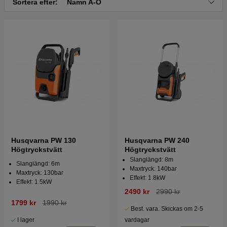
Sortera efter:
Namn A-Ö
Husqvarna PW 130
Husqvarna PW 240
Högtryckstvätt
Högtryckstvätt
Slanglängd: 8m
Slanglängd: 6m
Maxtryck: 140bar
Maxtryck: 130bar
Effekt: 1.8kW
Effekt: 1.5kW
2490 kr
2990 kr
1799 kr
1990 kr
Best. vara. Skickas om 2-5
I lager
vardagar