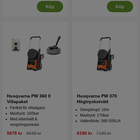
Köp
Köp
Husqvarna PW 360 II
Husqvarna PW 370
Villapaket
Högtryckstvätt
Perfekt för villaägare
Slanglängd: 10m
Maxtryck: 160bar
Maxtryck: 170bar
Med altantvätt &
Vattenflöde: 380-500L/h
rengöringsmedel
5678 kr
6538 kr
6190 kr
7190 kr