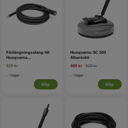
Förlängningsslang till
Husqvarna SC 300
Husqvarna
Altantvätt
högtryckstvättar 8m
829 kr
469 kr
629 kr
I lager
I lager
Köp
Köp