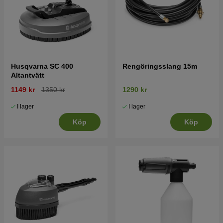
Husqvarna SC 400
Rengöringsslang 15m
Altantvätt
1149 kr
1350 kr
1290 kr
I lager
I lager
Köp
Köp