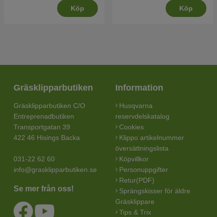
Köp
Köp
Gräsklipparbutiken
Information
Gräsklipparbutiken C/O
Husqvarna
Entreprenadbutiken
reservdelskatalog
Transportgatan 39
Cookies
422 46 Hisings Backa
Klippo artikelnummer
översättningslista
031-22 62 60
Köpvillkor
info@grasklipparbutiken.se
Personuppgifter
Retur(PDF)
Se mer från oss!
Sprängskisser för äldre
Gräsklippare
Tips & Trix