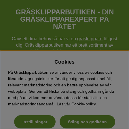
GRÄSKLIPPARBUTIKEN - DIN
GRÄSKLIPPAREXPERT PÅ
NÄTET
Oavsett dina behov så har vi en
gräsklippare
för just
dig. Gräsklipparbutiken har ett brett sortiment av
gräsklippare (gå bakom gräsklippare),
robotgräsklippare,
åkgräsklippare
, handgräsklippare,
Cookies
cylindergräsklippare, traktorer mm från Husqvarna,
Klippo och Gardena.
På Gräsklipparbutiken.se använder vi oss av cookies och
Utöver gräsklippare finns också ett brett sortiment hos
liknande lagringstekniker för att ge dig anpassat innehåll,
Gräsklipparbutiken med skog & trädgårdsprodukter så
relevant marknadsföring och en bättre upplevelse av vår
som grästrimmers, röjsågar, motorsågar, häcksaxar,
webbplats. Genom att klicka på stäng och godkänn går du
jordfräsar, lövblåsar, snöslungor, vertikalskärare, elverk,
med på att vi kommer använda dessa för statistik- och
skyddsutrustning, kläder, oljor, barnleksaker mm.
marknadsföringsändamål. Läs vår
Cookie-policy
.
Inställningar
Stäng och godkänn