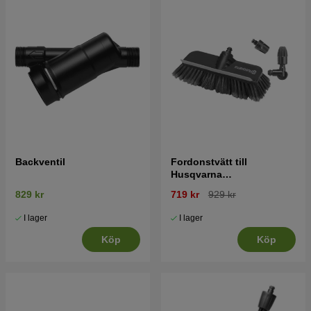
Backventil
Fordonstvätt till
Husqvarna
Högryckstvättar
829 kr
719 kr
929 kr
I lager
I lager
Köp
Köp