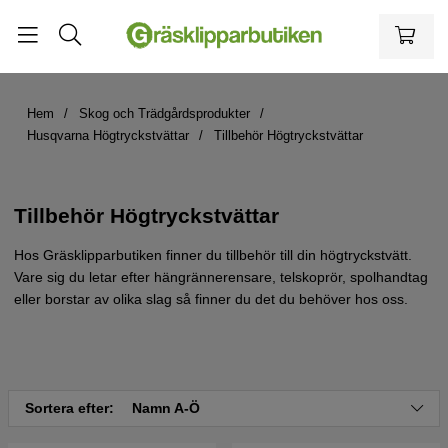
Hem
Skog och Trädgårdsprodukter
Husqvarna Högtryckstvättar
Tillbehör Högtryckstvättar
Tillbehör Högtryckstvättar
Hos Gräsklipparbutiken finner du tillbehör till din högtryckstvätt.
Vare sig du letar efter hängrännerensare, telskoprör, spolhandtag
eller borstar av olika slag så finner du det du behöver hos oss.
Sortera efter:
Namn A-Ö