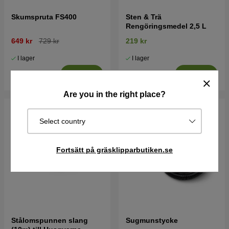
Skumspruta FS400
Sten & Trä
Rengöringsmedel 2,5 L
649 kr
729 kr
219 kr
I lager
I lager
Köp
Köp
Are you in the right place?
Select country
Fortsätt på gräsklipparbutiken.se
Stålomspunnen slang
Sugmunstycke