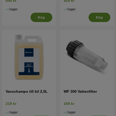
699 kr
929 kr
I lager
I lager
Köp
Köp
Vaxschampo till bil 2,5L
WF 300 Vattenfilter
219 kr
169 kr
I lager
I lager