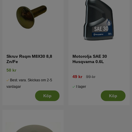
Skruv Rsqm M8X30 8,8
Motorolja SAE 30
Zn/Fe
Husqvarna 0.6L
58 kr
49 kr
99 kr
Best. vara. Skickas om 2-5
I lager
vardagar
Köp
Köp