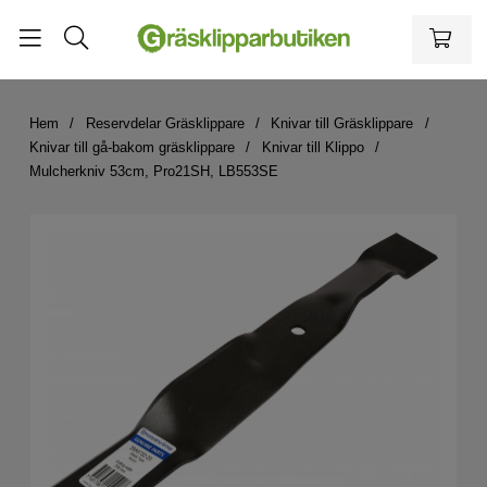
Hem
Reservdelar Gräsklippare
Knivar till Gräsklippare
Knivar till gå-bakom gräsklippare
Knivar till Klippo
Mulcherkniv 53cm, Pro21SH, LB553SE