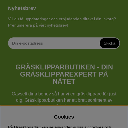
Nyhetsbrev
Vill du få uppdateringar och erbjudanden direkt i din inkorg?
Prenumerera på vårt nyhetsbrev!
Skicka
GRÄSKLIPPARBUTIKEN - DIN
GRÄSKLIPPAREXPERT PÅ
NÄTET
Oavsett dina behov så har vi en
gräsklippare
för just
dig. Gräsklipparbutiken har ett brett sortiment av
gräsklippare (gå bakom gräsklippare),
robotgräsklippare,
åkgräsklippare
, handgräsklippare,
Cookies
cylindergräsklippare, traktorer mm från Husqvarna,
Klippo och Gardena.
På Gräsklipparbutiken.se använder vi oss av cookies och