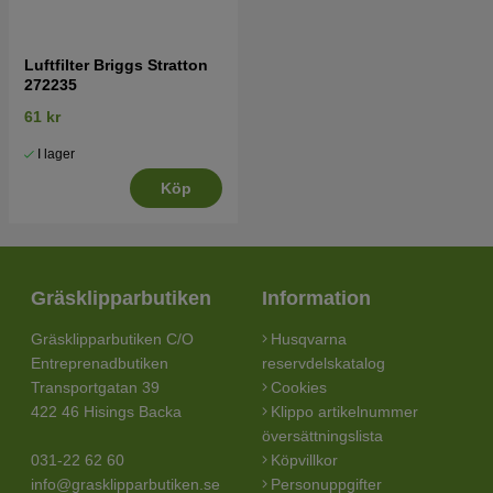
Luftfilter Briggs Stratton
272235
61 kr
I lager
Köp
Gräsklipparbutiken
Information
Gräsklipparbutiken C/O
Husqvarna
Entreprenadbutiken
reservdelskatalog
Transportgatan 39
Cookies
422 46 Hisings Backa
Klippo artikelnummer
översättningslista
031-22 62 60
Köpvillkor
info@grasklipparbutiken.se
Personuppgifter