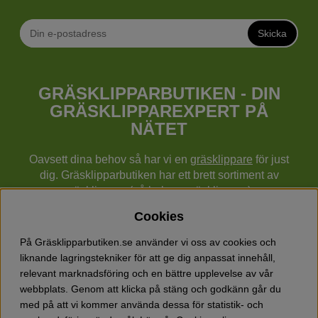
Skicka
GRÄSKLIPPARBUTIKEN - DIN
GRÄSKLIPPAREXPERT PÅ
NÄTET
Oavsett dina behov så har vi en
gräsklippare
för just
dig. Gräsklipparbutiken har ett brett sortiment av
gräsklippare (gå bakom gräsklippare),
robotgräsklippare,
åkgräsklippare
, handgräsklippare,
Cookies
cylindergräsklippare, traktorer mm från Husqvarna,
Klippo och Gardena.
På Gräsklipparbutiken.se använder vi oss av cookies och
Utöver gräsklippare finns också ett brett sortiment hos
liknande lagringstekniker för att ge dig anpassat innehåll,
Gräsklipparbutiken med skog & trädgårdsprodukter så
relevant marknadsföring och en bättre upplevelse av vår
som grästrimmers, röjsågar, motorsågar, häcksaxar,
webbplats. Genom att klicka på stäng och godkänn går du
jordfräsar, lövblåsar, snöslungor, vertikalskärare, elverk,
med på att vi kommer använda dessa för statistik- och
skyddsutrustning, kläder, oljor, barnleksaker mm.