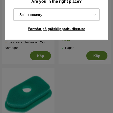
Are you in the right place?
Select country
Briggs & Stratton motor
Tändstift
15.5hk Intek I/C
Fortsätt på gräsklipparbutiken.se
15900 kr
78 kr
Best. vara. Skickas om 2-5
I lager
vardagar
Köp
Köp