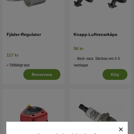
Fjäder-Regulator
Knapp-Luftrenarkåpa
56 kr
117 kr
Best. vara. Skickas om 2-5
Tillfälligt slut
vardagar
Reservera
Köp