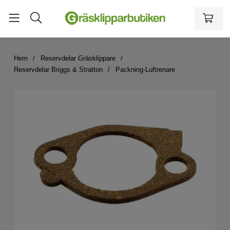
Hem
Reservdelar Gräsklippare
Reservdelar Briggs & Stratton
Packning-Luftrenare