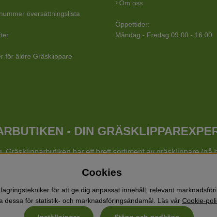
Om oss
lnummer översättningslista
Öppettider:
ter
Måndag - Fredag 09.00 - 16:00
r för äldre Gräsklippare
RBUTIKEN - DIN GRÄSKLIPPAREXPE
ig. Gräsklipparbutiken har ett brett sortiment av gräsklippare (g
are, cylindergräsklippare, traktorer mm från Husqvarna, Klipp
Cookies
äsklipparbutiken med skog & trädgårdsprodukter så som grästrimme
, vertikalskärare, elverk, skyddsutrustning, kläder, oljor, barnl
lagringstekniker för att ge dig anpassat innehåll, relevant marknadsfö
 dessa för statistik- och marknadsföringsändamål. Läs vår
Cookie-poli