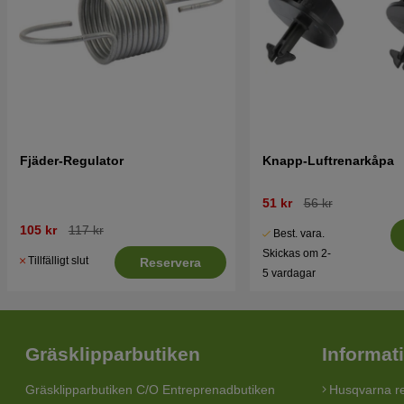
Fjäder-Regulator
Knapp-Luftrenarkåpa
51 kr
56 kr
105 kr
117 kr
Best. vara.
Skickas om 2-
Tillfälligt slut
Reservera
5 vardagar
Gräsklipparbutiken
Informat
Gräsklipparbutiken C/O Entreprenadbutiken
Husqvarna re