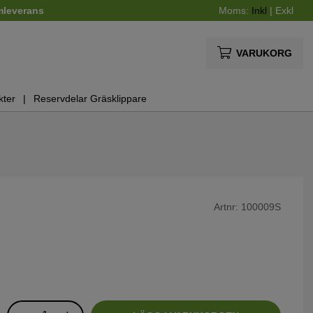
mleverans
Moms:
Inkl
|
Exkl
VARUKORG
kter
Reservdelar Gräsklippare
Artnr:
100009S