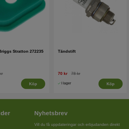
 Briggs Stratton 272235
Tändstift
kr
70 kr
78 kr
I lager
Köp
Köp
ider
Nyhetsbrev
Vill du få uppdateringar och erbjudanden direkt