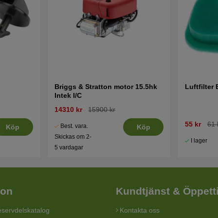
Briggs & Stratton motor 15.5hk
Luftfilter
Intek I/C
14310 kr
15900 kr
55 kr
61 
Best. vara.
Köp
Köp
Skickas om 2-
I lager
5 vardagar
ion
Kundtjänst & Öppett
servdelskatalog
Kontakta oss