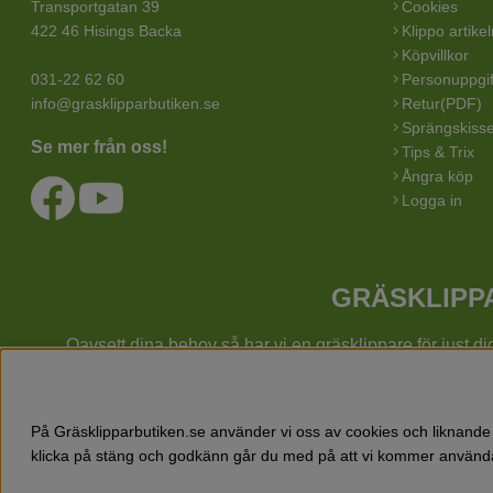
Transportgatan 39
Cookies
422 46 Hisings Backa
Klippo artike
Köpvillkor
031-22 62 60
Personuppgif
info@grasklipparbutiken.se
Retur(PDF)
Sprängskisse
Se mer från oss!
Tips & Trix
Ångra köp
Logga in
GRÄSKLIPPA
Oavsett dina behov så har vi en
gräsklippare
för just d
handgräsklipp
Utöver gräsklippare finns också ett brett sortiment hos Gr
snöslungor
På Gräsklipparbutiken.se använder vi oss av cookies och liknande 
klicka på stäng och godkänn går du med på att vi kommer använda