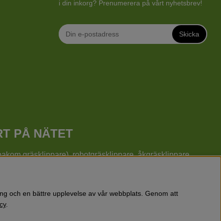
i din inkorg? Prenumerera på vårt nyhetsbrev!
Skicka
RT PÅ NÄTET
å bakom gräsklippare), robotgräsklippare,
åkgräsklippare
,
o och Gardena.
rs, röjsågar, motorsågar, häcksaxar, jordfräsar, lövblåsar,
eksaker mm.
ring och en bättre upplevelse av vår webbplats. Genom att
cy
.