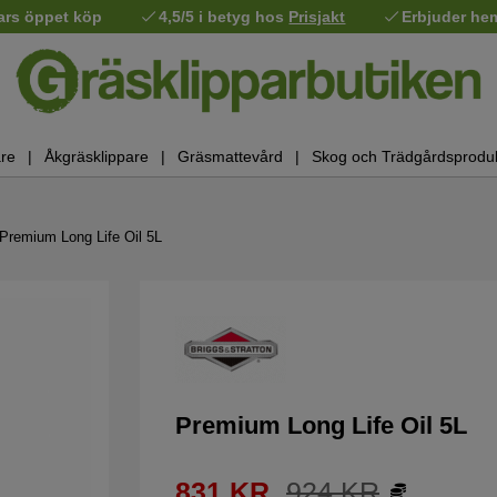
ars öppet köp
4,5/5 i betyg hos
Prisjakt
Erbjuder he
re
Åkgräsklippare
Gräsmattevård
Skog och Trädgårdsprodu
Premium Long Life Oil 5L
Premium Long Life Oil 5L
831
KR
924
KR