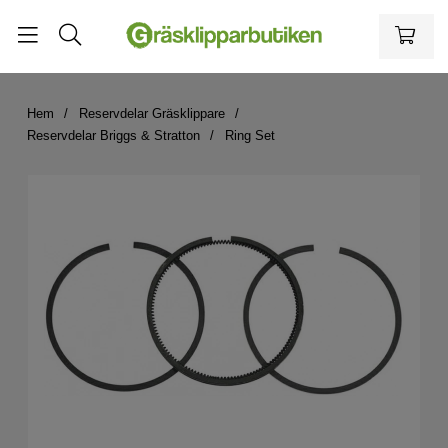
Hem
Reservdelar Gräsklippare
Reservdelar Briggs & Stratton
Ring Set