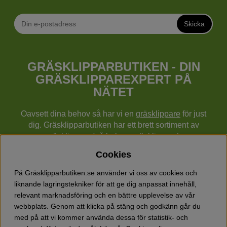
Skicka
GRÄSKLIPPARBUTIKEN - DIN
GRÄSKLIPPAREXPERT PÅ
NÄTET
Oavsett dina behov så har vi en
gräsklippare
för just
dig. Gräsklipparbutiken har ett brett sortiment av
gräsklippare (gå bakom gräsklippare),
robotgräsklippare,
åkgräsklippare
, handgräsklippare,
Cookies
cylindergräsklippare, traktorer mm från Husqvarna,
Klippo och Gardena.
På Gräsklipparbutiken.se använder vi oss av cookies och
Utöver gräsklippare finns också ett brett sortiment hos
liknande lagringstekniker för att ge dig anpassat innehåll,
Gräsklipparbutiken med skog & trädgårdsprodukter så
relevant marknadsföring och en bättre upplevelse av vår
som grästrimmers, röjsågar, motorsågar, häcksaxar,
webbplats. Genom att klicka på stäng och godkänn går du
jordfräsar, lövblåsar, snöslungor, vertikalskärare, elverk,
med på att vi kommer använda dessa för statistik- och
skyddsutrustning, kläder, oljor, barnleksaker mm.