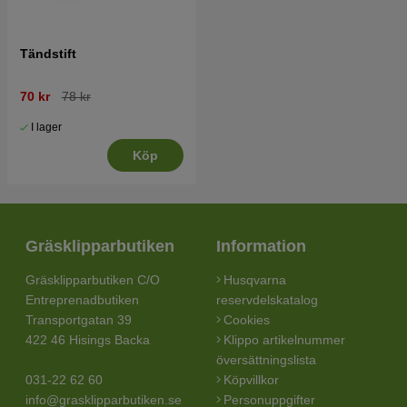
Tändstift
70 kr
78 kr
I lager
Köp
Gräsklipparbutiken
Information
Gräsklipparbutiken C/O
Husqvarna
Entreprenadbutiken
reservdelskatalog
Transportgatan 39
Cookies
422 46 Hisings Backa
Klippo artikelnummer
översättningslista
031-22 62 60
Köpvillkor
info@grasklipparbutiken.se
Personuppgifter