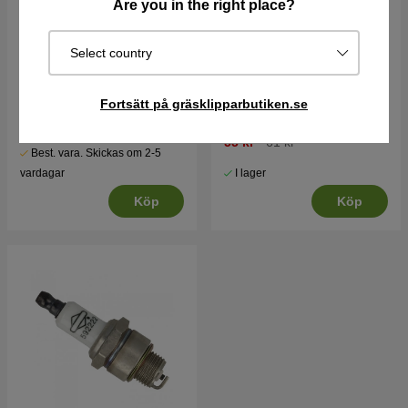
Are you in the right place?
Select country
Briggs & Stratton motor
Luftfilter Briggs Stratton
15.5hk Intek I/C
272235
Fortsätt på gräsklipparbutiken.se
14310 kr
15900 kr
55 kr
61 kr
Best. vara. Skickas om 2-5
I lager
vardagar
Köp
Köp