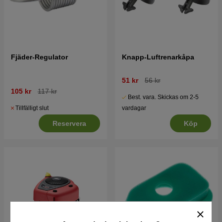
Fjäder-Regulator
Knapp-Luftrenarkåpa
51 kr
56 kr
105 kr
117 kr
Best. vara. Skickas om 2-5
Tillfälligt slut
vardagar
Reservera
Köp