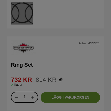
Artnr:
499921
Ring Set
732
KR
814
KR
I lager
LÄGG I VARUKORGEN