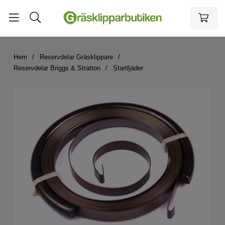
Hem
Reservdelar Gräsklippare
Reservdelar Briggs & Stratton
Startfjäder