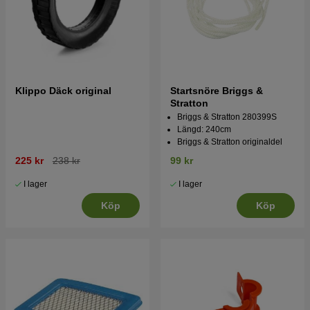
Klippo Däck original
Startsnöre Briggs &
Stratton
Briggs & Stratton 280399S
Längd: 240cm
Briggs & Stratton originaldel
225 kr
238 kr
99 kr
I lager
I lager
Köp
Köp