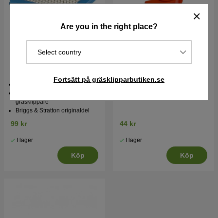
Are you in the right place?
Select country
Luftfilter Briggs &
Lager
Stratton 491588S
Fortsätt på gräsklipparbutiken.se
Briggs & Stratton 491588S
Passar bland annat Klippo
gräsklippare
Briggs & Stratton originaldel
99 kr
44 kr
I lager
I lager
Köp
Köp