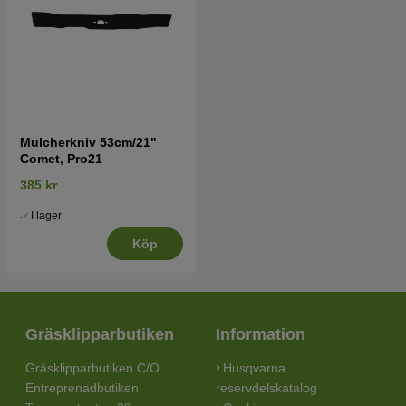
Mulcherkniv 53cm/21"
Comet, Pro21
385 kr
I lager
Köp
Gräsklipparbutiken
Information
Gräsklipparbutiken C/O
Husqvarna
Entreprenadbutiken
reservdelskatalog