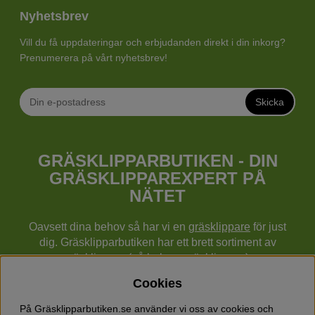
Nyhetsbrev
Vill du få uppdateringar och erbjudanden direkt i din inkorg?
Prenumerera på vårt nyhetsbrev!
Skicka
GRÄSKLIPPARBUTIKEN - DIN
GRÄSKLIPPAREXPERT PÅ
NÄTET
Oavsett dina behov så har vi en
gräsklippare
för just
dig. Gräsklipparbutiken har ett brett sortiment av
gräsklippare (gå bakom gräsklippare),
robotgräsklippare,
åkgräsklippare
, handgräsklippare,
Cookies
cylindergräsklippare, traktorer mm från Husqvarna,
Klippo och Gardena.
På Gräsklipparbutiken.se använder vi oss av cookies och