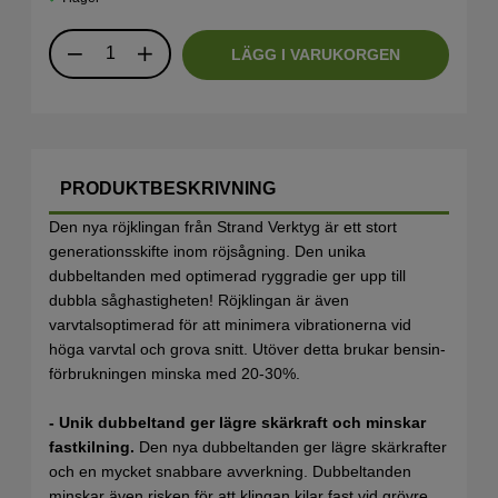
LÄGG I VARUKORGEN
PRODUKTBESKRIVNING
Den nya röjklingan från Strand Verktyg är ett stort
generationsskifte inom röjsågning. Den unika
dubbeltanden med optimerad ryggradie ger upp till
dubbla såghastigheten! Röjklingan är även
varvtalsoptimerad för att minimera vibrationerna vid
höga varvtal och grova snitt. Utöver detta brukar bensin-
förbrukningen minska med 20-30%.
- Unik dubbeltand ger lägre skärkraft och minskar
fastkilning.
Den nya dubbeltanden ger lägre skärkrafter
och en mycket snabbare avverkning. Dubbeltanden
minskar även risken för att klingan kilar fast vid grövre