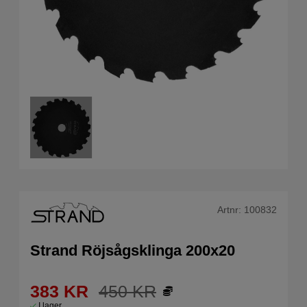
Artnr:
100832
Strand Röjsågsklinga 200x20
383
KR
450
KR
I lager