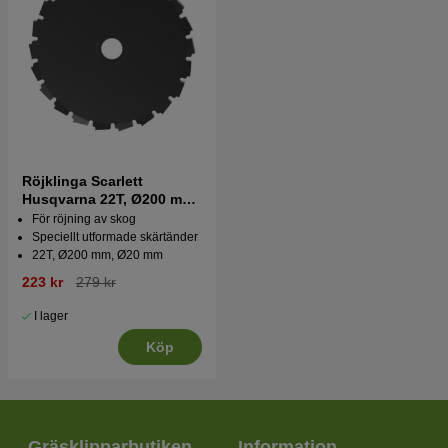
Röjklinga Scarlett
Husqvarna 22T, Ø200 mm,
Ø20 mm
För röjning av skog
Speciellt utformade skärtänder
22T, Ø200 mm, Ø20 mm
223 kr
279 kr
I lager
Köp
Gräsklipparbutiken
Information