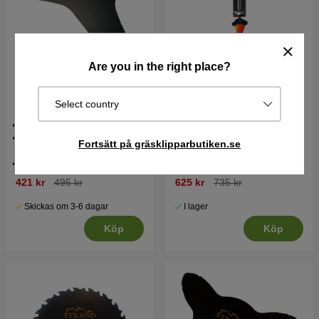
Are you in the right place?
Strand Intensive 300 x
Strandklingan Filmall
Select country
25.4 Röjsågsklinga
Utmärkt skärkraft
Effektiv även vid låga
Fortsätt på gräsklipparbutiken.se
hastigheter
Optimerade skärtänder
421 kr
495 kr
625 kr
735 kr
Skickas om 3-6 dagar
I lager
Köp
Köp