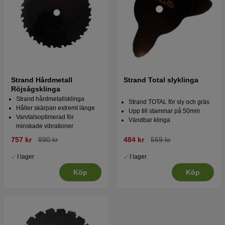
Strand Hårdmetall
Strand Total slyklinga
Röjsågsklinga
Strand hårdmetallsklinga
Strand TOTAL för sly och gräs
Håller skärpan extremt länge
Upp till stammar på 50mm
Varvtalsoptimerad för
Vändbar klinga
minskade vibrationer
757 kr
890 kr
484 kr
569 kr
I lager
I lager
Köp
Köp