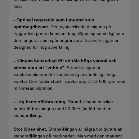
kap.
- Optimal ryggradie som fungerar som
spånbegränsare.
Den nyutvecklade designen på
ryggradien ger en konstant toppsläppning samtidigt som
den fungerar som spånbegränsare. Strand-klingan är
designad för hög avverkning.
- Klingan behandlad för att tåla höga varvtal och
värme utan att "vobbla".
Strand-klingan är
varvtalsoptimerad för kontinuerlig användning i höga
varvtal. Den förblir stabil i varvtal upp till 12 000 rpm med
minimerad vibration.
- Låg bensinförbrukning.
Strand-klingan minskar
bensinförbrukningen med 20-30% jämfört med en
standardklinga.
Stor lönsamhet.
Strand-klingan är några tior dyrare än
standradklingan på marknaden. Men med den markant