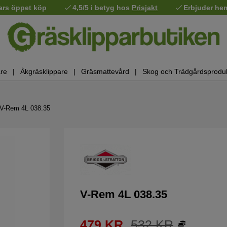
ars öppet köp
4,5/5 i betyg hos
Prisjakt
Erbjuder he
re
Åkgräsklippare
Gräsmattevård
Skog och Trädgårdsprodu
V-Rem 4L 038.35
V-Rem 4L 038.35
479
KR
532
KR