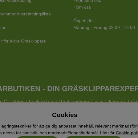
servdelskatalog
Kontakta oss
Om oss
lnummer översättningslista
Öppettider:
ter
Måndag - Fredag 09.00 - 16:00
r för äldre Gräsklippare
RBUTIKEN - DIN GRÄSKLIPPAREXPE
ig. Gräsklipparbutiken har ett brett sortiment av gräsklippare (g
are, cylindergräsklippare, traktorer mm från Husqvarna, Klipp
Cookies
äsklipparbutiken med skog & trädgårdsprodukter så som grästrimme
, vertikalskärare, elverk, skyddsutrustning, kläder, oljor, barnl
lagringstekniker för att ge dig anpassat innehåll, relevant marknadsfö
 dessa för statistik- och marknadsföringsändamål. Läs vår
Cookie-poli