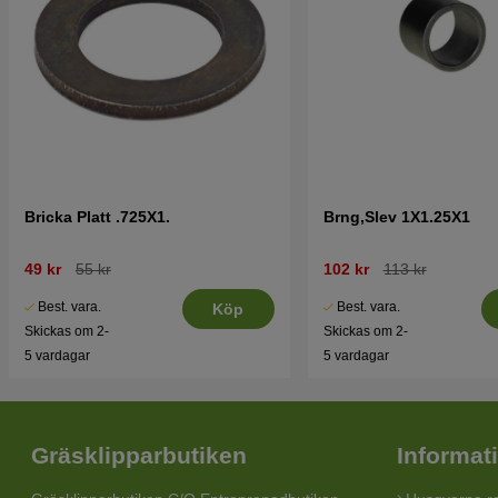
Bricka Platt .725X1.
Brng,Slev 1X1.25X1
49 kr
55 kr
102 kr
113 kr
Best. vara.
Best. vara.
Köp
Skickas om 2-
Skickas om 2-
5 vardagar
5 vardagar
Gräsklipparbutiken
Informat