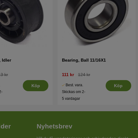
 Idler
Bearing, Ball 11/16X1
3 kr
111 kr
124 kr
.
Best. vara.
Köp
Köp
2-
Skickas om 2-
5 vardagar
ider
Nyhetsbrev