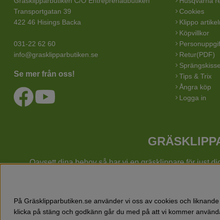
Gräsklipparbutiken C/O Entreprenadbutiken
Husqvarna re
Transportgatan 39
Cookies
422 46 Hisings Backa
Klippo artike
Köpvillkor
031-22 62 60
Personuppgif
info@grasklipparbutiken.se
Retur(PDF)
Sprängskisse
Se mer från oss!
Tips & Trix
Ångra köp
Logga in
GRÄSKLIPPA
Oavsett dina behov så har vi en
gräsklippare
för just d
handgräsklipp
Utöver gräsklippare finns också ett brett sortiment hos Gr
snöslungor
På Gräsklipparbutiken.se använder vi oss av cookies och liknande 
klicka på stäng och godkänn går du med på att vi kommer använda