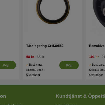
Tätningsring Cr 530552
Remskiva,
58 kr
65 kr
191 kr
21
Best. vara.
Best. vara
Köp
Köp
Skickas om 2-
Skickas om 
5 vardagar
5 vardagar
ion
Kundtjänst & Öppett