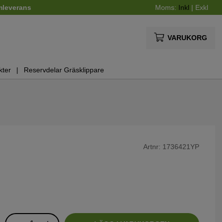
mleverans
Moms:
Inkl
|
Exkl
VARUKORG
kter
Reservdelar Gräsklippare
Artnr:
1736421YP