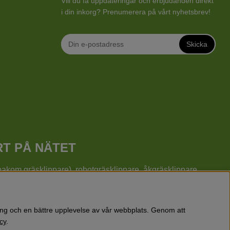
Vill du få uppdateringar och erbjudanden direkt
i din inkorg? Prenumerera på vårt nyhetsbrev!
Skicka
RT PÅ NÄTET
å bakom gräsklippare), robotgräsklippare,
åkgräsklippare
,
o och Gardena.
rs, röjsågar, motorsågar, häcksaxar, jordfräsar, lövblåsar,
eksaker mm.
ring och en bättre upplevelse av vår webbplats. Genom att
cy
.