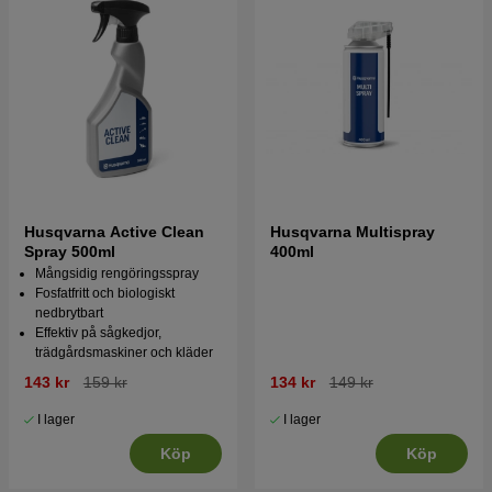
Husqvarna Active Clean
Husqvarna Multispray
Spray 500ml
400ml
Mångsidig rengöringsspray
Fosfatfritt och biologiskt
nedbrytbart
Effektiv på sågkedjor,
trädgårdsmaskiner och kläder
143 kr
159 kr
134 kr
149 kr
I lager
I lager
Köp
Köp