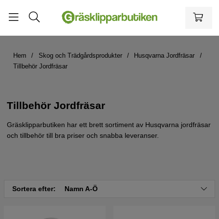
Hem
Skog och Trädgårdsprodukter
Husqvarna Jordfräsar
Tillbehör Jordfräsar
Tillbehör Jordfräsar
Gräsklipparbutiken har ett brett sortiment av Husqvarna jordfräsar
och tillbehör till bra priser och snabba leveranser.
Sortera efter:
Namn A-Ö