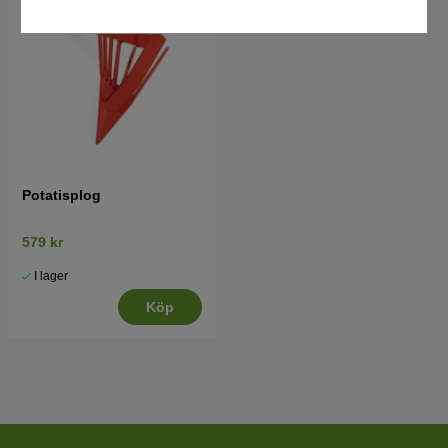
Potatisplog
579 kr
I lager
Köp