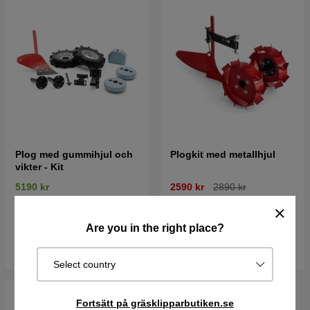
Plog med gummihjul och
Plogkit med metallhjul
vikter - Kit
5190 kr
2590 kr
2890 kr
Best. vara. Skickas om 2-5
Best. vara. Skickas om 2-5
vardagar
vardagar
Are you in the right place?
Köp
Köp
Select country
Fortsätt på gräsklipparbutiken.se